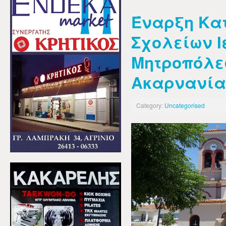
Έναρξη Κα
Σχολείων Ι
Μητροπόλε
Ακαρνανία
Category:
Uncategorised