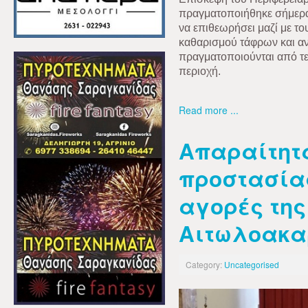
πραγματοποιήθηκε σήμερα
να επιθεωρήσει μαζί με το
καθαρισμού τάφρων και α
πραγματοποιούνται από τε
περιοχή.
Read more ...
Απαραίτητ
προστασίας
αγορές της 
Αιτωλοακα
Category:
Uncategorised