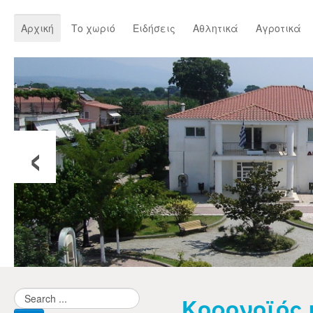
Αρχική
Το χωριό
Ειδήσεις
Αθλητικά
Αγροτικά
‹
Κορονοϊός κ