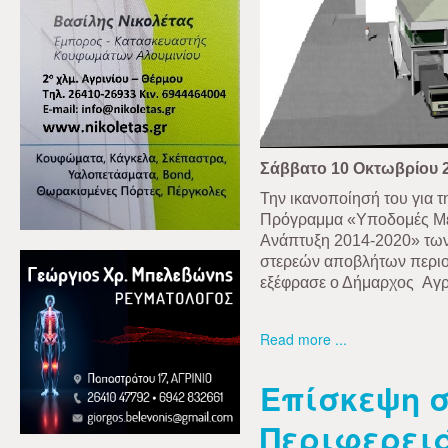
Σάββατο 10 Οκτωβρίου 
Την ικανοποίησή του για τ
Πρόγραμμα «Υποδομές Με
Ανάπτυξη 2014-2020» τω
στερεών αποβλήτων περιο
εξέφρασε ο Δήμαρχος
Αγρ
Read more ...
Επίσκεψη σ
Περιφερειά