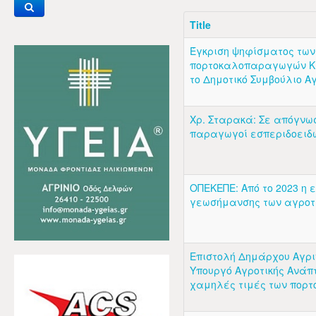
Title
Έγκριση ψηφίσματος των
πορτοκαλοπαραγωγών Κ
το Δημοτικό Συμβούλιο Α
Χρ. Σταρακά: Σε απόγνωσ
παραγωγοί εσπεριδοειδ
ΟΠΕΚΕΠΕ: Από το 2023 η
γεωσήμανσης των αγρο
Επιστολή Δημάρχου Αγρι
Υπουργό Αγροτικής Ανάπτ
χαμηλές τιμές των πορ