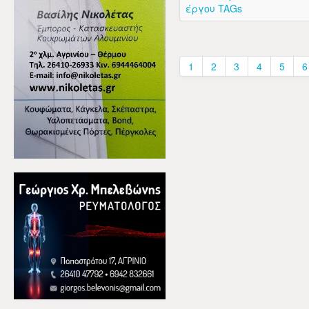
έργου TAGs
1
2
3
4
5
6