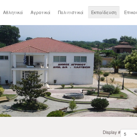
Αθλητικά
Αγροτικά
Πολιτιστικά
Εκπαίδευση
Επικο
Display #