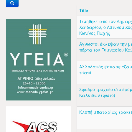
Title
Τιμήθηκε από τον Δήμαρ
Χαϊδαρίου, ο Αστυνομικός
Κων/νος Παχής
Άγνωστοι έκλεψαν την μ
πόρτα του Γυμνασίου Κα
Αλλοδαπός έσπασε τζαμ
τσαπί…
Σφοδρό τροχαίο στο δρόμ
Καλυβίων (φωτο)
Κλοπή μπαταρίας τρακ