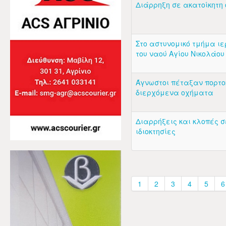
Διάρρηξη σε ακατοίκητη 
Στο αστυνομικό τμήμα ι
του ναού Αγίου Νικολάο
Άγνωστοι πέταξαν πορτο
διερχόμενα οχήματα
Διαρρήξεις και κλοπές σ
ιδιοκτησίες
1
2
3
4
5
6