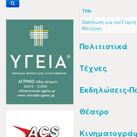
Title
Εκδήλωση για την Γιορτή
Μητέρας
Πολιτιστικά
Τέχνες
Εκδηλώσεις-Π
Θέατρο
Κινηματογρά