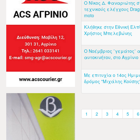
Ο Νίκος Δ. Φαναριώτης σ
τεχνικούς ελέγχους Drags
moto
Κλήθηκε στην Εθνική Ελπ
Χρήστος Μπελεβώνης
Ο Νοέμβριος ¨γεμάτος¨ 
αυτοκινήτου, στο Αγρίνιο
Με επιτυχία ο 14ος Ημι
δρόμος "Μιχάλης Κούσης
1
2
3
4
5
6