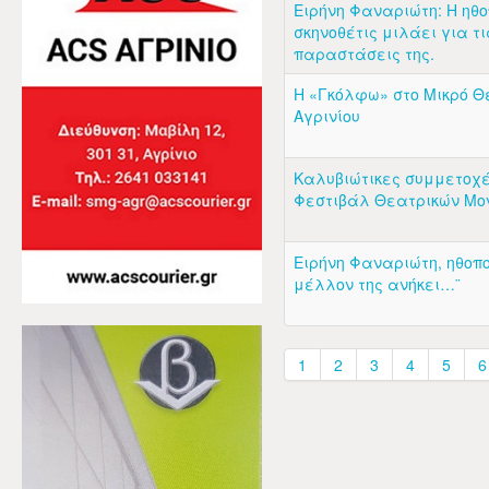
Ειρήνη Φαναριώτη: Η ηθο
σκηνοθέτις μιλάει για τι
παραστάσεις της.
Η «Γκόλφω» στο Μικρό Θ
Αγρινίου
Καλυβιώτικες συμμετοχέ
Φεστιβάλ Θεατρικών Μο
Ειρήνη Φαναριώτη, ηθοπο
μέλλον της ανήκει…¨
1
2
3
4
5
6