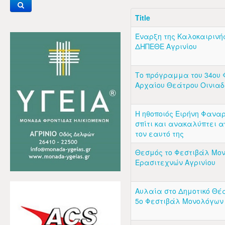
Title
Έναρξη της Καλοκαιρινής
ΔΗΠΕΘΕ Αγρινίου
Το πρόγραμμα του 34ου 
Αρχαίου Θεάτρου Οινια
Η ηθοποιός Ειρήνη Φανα
σπίτι και ανακαλύπτει α
τον εαυτό της
Θεσμός το Φεστιβάλ Μο
Ερασιτεχνών Αγρινίου
Αυλαία στο Δημοτικό Θέα
5ο Φεστιβάλ Μονολόγων