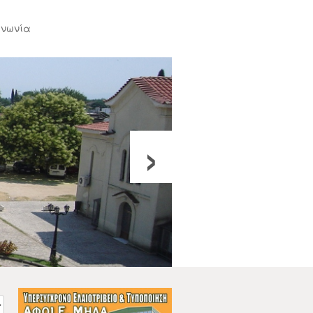
ινωνία
›