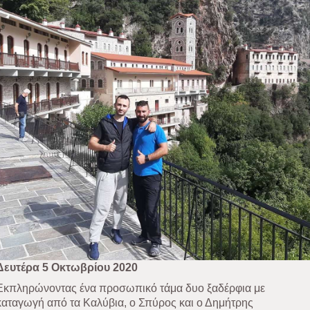
Δευτέρα 5 Οκτωβρίου 2020
Εκπληρώνοντας ένα προσωπικό τάμα δυο ξαδέρφια με
καταγωγή από τα Καλύβια, ο Σπύρος και ο Δημήτρης