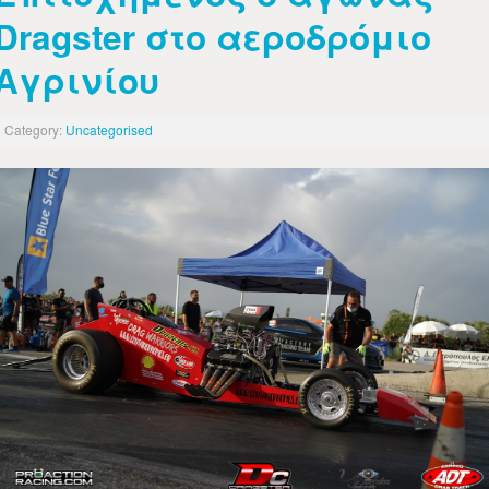
Dragster στο αεροδρόμιο
Αγρινίου
Category:
Uncategorised