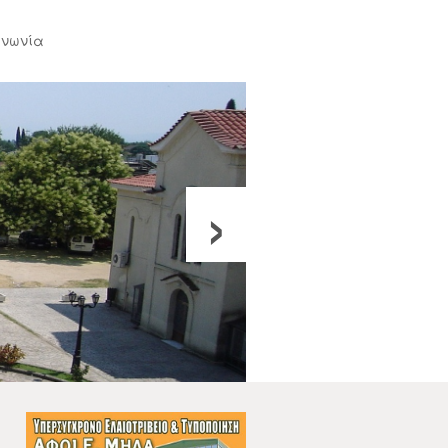
ινωνία
›