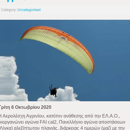
Category:
Uncategorised
Τρίτη 6 Οκτωβρίου 2020
Η Αερολέσχη Αγρινίου, κατόπιν ανάθεσης από την ΕΛ.Α.Ο.,
διοργανώνει αγώνα FAI cat2, Πανελλήνιο αγώνα αποστάσεων
(Λίγκα) αλεξίπτωτου πλαγιάς, διάρκειας 4 ημερών (μαζί με την