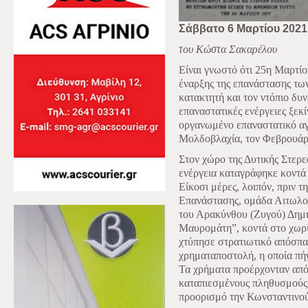
Σάββατο 6 Μαρτίου 2021
του Κώστα Σακαρέλου
Είναι γνωστό ότι 25η Μαρτίο
έναρξης της επανάστασης τω
κατακτητή και τον ντόπιο δυν
επαναστατικές ενέργειες ξεκ
οργανωμένο επαναστατικό α
Μολδοβλαχία, τον Φεβρουάρι
Στον χώρο της Δυτικής Στερ
ενέργεια καταγράφηκε κοντά
Είκοσι μέρες, λοιπόν, πριν τ
Επανάστασης, ομάδα Αιτωλο
του Αρακύνθου (Ζυγού) Δημ
Μαυρομάτη”, κοντά στο χωρ
χτύπησε στρατιωτικό απόσ
χρηματαποστολή, η οποία πή
Τα χρήματα προέρχονταν από
καταπιεσμένους πληθυσμούς 
προορισμό την Κωνσταντινο