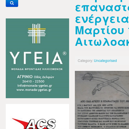
επαναστ
ενέργεια
Μαρτίου 
Αιτωλοα
Category:
Uncategorised