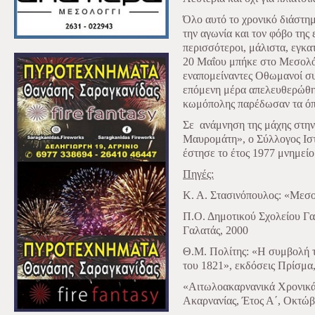
Όλο αυτό το χρονικό διάστη
την αγωνία και τον φόβο της
περισσότεροι, μάλιστα, εγκα
20 Μαΐου μπήκε στο Μεσολόγ
εναπομείναντες Οθωμανοί σ
επόμενη μέρα απελευθερώθηκ
κωμόπολης παρέδωσαν τα όπ
Σε
ανάμνηση της μάχης στη
Μαυρομάτη», ο Σύλλογος Ισ
έστησε το έτος 1977 μνημείο
Πηγές:
Κ. Α. Στασινόπουλος: «Μεσο
Π.Ο. Δημοτικού Σχολείου Γα
Γαλατάς, 2000
Θ.Μ. Πολίτης: «Η συμβολή 
του 1821», εκδόσεις Πρίσμα
«Αιτωλοακαρνανικά Χρονικά»
Ακαρνανίας, Έτος Α΄, Οκτώβ