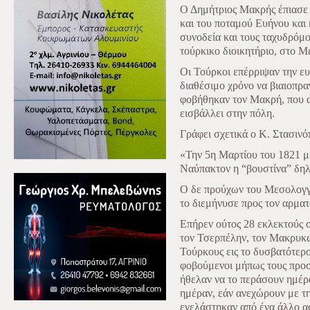
Ο Δημήτριος Μακρής έπιασε
και του ποταμού Ευήνου και 
συνοδεία και τους ταχυδρόμο
τούρκικο διοικητήριο, στο Μ
Οι Τούρκοι επέρριψαν την ε
διαθέσιμο χρόνο να βιαιοπρ
φοβήθηκαν τον Μακρή, που α
εισβάλλει στην πόλη.
Γράφει σχετικά ο Κ. Στασιν
«Την 5η Μαρτίου του 1821 μ
Ναύπακτον η “βουστίνα” δηλ.
Ο δε προύχων του Μεσολογγ
το διεμήνυσε προς τον αρμα
Επήρεν ούτος 28 εκλεκτούς 
τον Τσερπέλην, τον Μακρυκώ
Τούρκους εις το δυσβατότερο
φοβούμενοι μήπως τους προσβ
ήθελαν να το περάσουν ημέρα
ημέραν, εάν ανεχώρουν με τ
εγελάστηκαν από ένα άλλο ασ