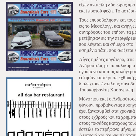
είχεν ανατείλη δύο ώρας πρ
εκεί προτού φέξη. Το αστέρι 
Τους επυροβόλησαν και τους 
εις το Μεσολόγγι και ανήγγε
συντρόφους του επήραν τα μ
μετέβησαν εις την περιφέρεια
που λέγεται και σήμερα στο 
ασημένιο τάσι, που σώζεται 
Λίγες ημέρες αργότερα, στι
Ανδρούτσος με τα παλικάρια
ηγούμενο και τους καλόγερου
έστησαν καρτέρι σε εχθρική
διαλεχτούς ένοπλους συνοδο
Τουρκαρβανίτη Χασάνμπεη 
Μόνο που εκεί ο Ανδρούτσος
φύγουν, προβαίνοντας προηγο
έχει ξανασυμβεί στα χρονικά
στους εχθρούς και τα χρήματ
στους πασάδες κατόχους του
έστειλε το περήφανο μήνυμα ό
Λευτεριά και όχι για πλιάτσι