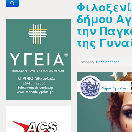
Φιλοξενί
δήμου Αγ
την Παγ
της Γυνα
Category:
Uncategorised