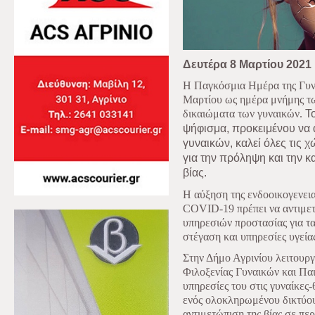
Δευτέρα 8 Μαρτίου 2021
Η Παγκόσμια Ημέρα της Γυνα
Μαρτίου ως ημέρα μνήμης τω
δικαιώματα των γυναικών.
Τ
ψήφισμα, προκειμένου να α
γυναικών, καλεί όλες τις 
για την πρόληψη και την 
βίας.
Η αύξηση της ενδοοικογενεια
COVID-19 πρέπει να αντιμετ
υπηρεσιών προστασίας για τ
στέγαση και υπηρεσίες υγεία
Στην Δήμο Αγρινίου λειτουρ
Φιλοξενίας Γυναικών και Παιδ
υπηρεσίες του στις γυναίκες
ενός ολοκληρωμένου δικτύου
αντιμετώπιση της βίας σε πε