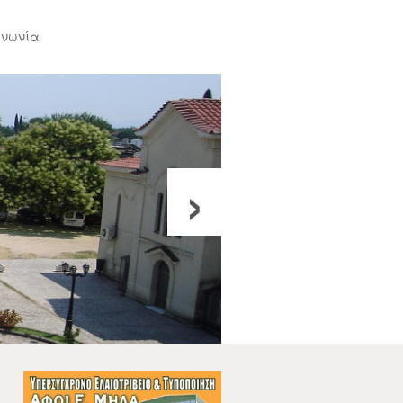
ινωνία
›