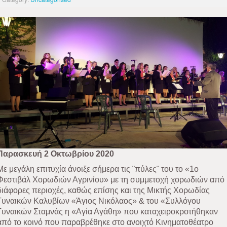
Παρασκευή 2 Οκτωβρίου 2020
Με μεγάλη επιτυχία άνοιξε σήμερα τις ¨πύλες¨ του το «1ο
Φεστιβάλ Χορωδιών Αγρινίου» με τη συμμετοχή χορωδιών από
διάφορες περιοχές, καθώς επίσης και της Μικτής Χορωδίας
Γυναικών Καλυβίων «Άγιος Νικόλαος» & του «Συλλόγου
Γυναικών Σταμνάς η «Αγία Αγάθη» που καταχειροκροτήθηκαν
από το κοινό που παραβρέθηκε στο ανοιχτό Κινηματοθέατρο