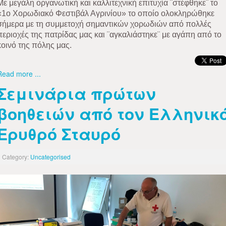
Με μεγάλη οργανωτική και καλλιτεχνική επιτυχία ¨στέφθηκε¨ το
«1ο Χορωδιακό Φεστιβάλ Αγρινίου» το οποίο ολοκληρώθηκε
σήμερα με τη συμμετοχή σημαντικών χορωδιών από πολλές
περιοχές της πατρίδας μας και ¨αγκαλιάστηκε¨ με αγάπη από το
κοινό της πόλης μας.
Read more ...
Σεμινάρια πρώτων
βοηθειών από τον Ελληνικ
Ερυθρό Σταυρό
Category:
Uncategorised