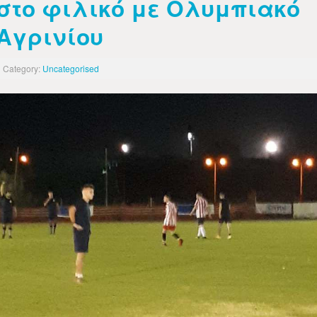
στο φιλικό με Ολυμπιακό
Αγρινίου
Category:
Uncategorised