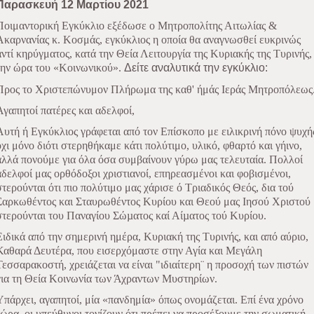
Παρασκευή 12 Μαρτίου 2021
Ποιμαντορική Εγκύκλιο εξέδωσε ο Μητροπολίτης Αιτωλίας &
Ακαρνανίας κ. Κοσμάς, εγκύκλιος η οποία θα αναγνωσθεί ευκρινώς
αντί κηρύγματος, κατά την Θεία Λειτουργία της Κυριακής της Τυρινής,
την ώρα του «Κοινωνικού».
Δείτε αναλυτικά την εγκύκλιο:
Προς το Χριστεπώνυμον Πλήρωμα της καθ' ήμάς Ιεράς Μητροπόλεως
Αγαπητοί πατέρες και αδελφοί,
Αυτή ή Εγκύκλιος γράφεται από τον Επίσκοπο με ειλικρινή πόνο ψυχή
όχι μόνο διότι στερηθήκαμε κάτι πολύτιμο, υλικό, φθαρτό και γήινο,
αλλά πονούμε για όλα όσα συμβαίνουν γύρω μας τελευταία. Πολλοί
αδελφοί μας ορθόδοξοι χριστιανοί, επηρεασμένοι και φοβισμένοι,
στερούνται ότι πιο πολύτιμο μας χάρισε ό Τριαδικός Θεός, δια τού
Σαρκωθέντος και Σταυρωθέντος Κυρίου και Θεού μας Ιησού Χριστού
στερούνται του Παναγίου Σώµατος καί Αίµατος τού Κυρίου.
Ειδικά από την σημερινή ημέρα, Κυριακή της Τυρινής, και από αύριο,
Καθαρά Δευτέρα, που εισερχόμαστε στην Αγία και Μεγάλη
Τεσσαρακοστή, χρειάζεται να είναι "ιδιαίτερη¨ η προσοχή των πιστών
για τη Θεία Κοινωνία των Άχραντων Μυστηρίων.
Υπάρχει, αγαπητοί, μία «πανδημία» όπως ονομάζεται. Επί ένα χρόνο
τώρα, οι υπεύθυνοι τονίζουν ότι πρέπει να προσέξουμε την σωματική