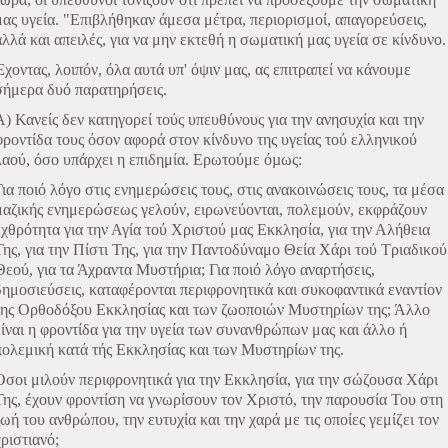
μας υγεία. "Επιβλήθηκαν άμεσα μέτρα, περιορισμοί, απαγορεύσεις,
αλλά και απειλές, για να μην εκτεθή η σωματική μας υγεία σε κίνδυνο.
Έχοντας, λοιπόν, όλα αυτά υπ' όψιν μας, ας επιτραπεί να κάνουμε
σήμερα δυό παρατηρήσεις.
Α) Κανείς δεν κατηγορεί τούς υπευθύνους για την ανησυχία και την
φροντίδα τους όσον αφορά στον κίνδυνο της υγείας τού ελληνικού
λαού, όσο υπάρχει η επιδημία. Ερωτούμε όµως:
Για ποιό λόγο στις ενημερώσεις τους, στις ανακοινώσεις τους, τα μέσα
μαζικής ενημερώσεως γελούν, ειρωνεύονται, πολεμούν, εκφράζουν
εχθρότητα για την Αγία τού Χριστού μας Εκκλησία, για την Αλήθεια
Της, για την Πίστι Της, για την Παντοδύναμο Θεία Χάρι τού Τριαδικού
Θεού, για τα Άχραντα Μυστήρια; Για ποιό λόγο αναρτήσεις,
δημοσιεύσεις, καταφέρονται περιφρονητικά και συκοφαντικά εναντίον
της Ορθοδόξου Εκκλησίας και των ζωοποιών Μυστηρίων της; Άλλο
είναι η φροντίδα για την υγεία των συνανθρώπων μας και άλλο ή
πολεμική κατά τής Εκκλησίας και των Μυστηρίων της.
Όσοι μιλούν περιφρονητικά για την Εκκλησία, για την σώζουσα Χάρι
Της, έχουν φροντίση να γνωρίσουν τον Χριστό, την παρουσία Του στη
ζωή του ανθρώπου, την ευτυχία και την χαρά με τις οποίες γεμίζει τον
χριστιανό;