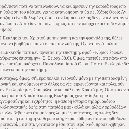
Φρόντισαν ποτέ να ταπεινωθούν, να καθαρίσουν την καρδιά τους από
τη θόλωση του κόσµου για να κατανοήσουν τι θα πει Χάρις Θεού; Αν
το τζάμι είναι θολωμένο, όσο κι αν λάμπει ο ήλιος δεν είναι δυνατόν ν
τον δούμε. Αυτό δεν σημαίνει, όμως, ότι δεν υπάρχει και ότι δεν λάμπε
ο ήλιος.
Η Εκκλησία του Χριστού με την αγάπη και την φροντίδα της, θέλει
μόνο να βοηθήσει και να σώσει τον λαό της, Όχι να τον ζημιώση.
Ή Εκκλησία ποτέ δεν αρνείται την επιστήµη, αφού «Κύριος έδωκεν
ανθρώποις έπιστήμην» (Σ. Σειράχ 38,6). Όμως, πιστεύει ότι πάνω από
την επιστήμη υπάρχει η Παντοδυναμία τού Θεού. Ποτέ η Εκκλησία δε
ειρωνεύεται την επιστήμη.
Δυστυχώς, όμως, σήμερα πολλοί ενεργούν μόνο με την πεπερασμένη
λογική και κινούμενοι από άλλες φωνές, ειρωνεύονται και πολεμούν
την Εκκλησία μας. Σταυρώνουν και πάλι τον Χριστό μας. Όσο και αν ο
πολέμιοι τού Χριστού και της Εκκλησίας χύνουν δηλητήριο
αγνωμοσύνης και εχθρότητος, η καθαρή ιστορία τής ορθοδόξου
εκκλησιαστικής ζωής στην πατρίδα μας - αλλά και άλλων ορθοδόξων
χωρών- βεβαιώνει ότι φοβερές λοιμικές ασθένειες, τις οποίες δεν
μπόρεσε ή επιστήμη να θεραπεύση, θεραπεύθηκαν όταν οι ορθόδοξοι
χριστιανοί, με πίστι, γονάτισαν μέσα στον Ιερό Ναό, προσευχήθηκαν