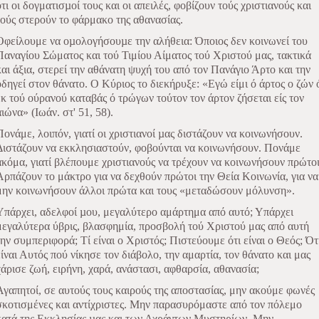
ότι οι δογματισµοί τους και οι απειλές, φοβίζουν τούς χριστιανούς και
τούς στερούν το φάρμακο της αθανασίας.
Οφείλουμε να οµολογήσουµε την αλήθεια: Όποιος δεν κοινωνεί του
Παναγίου Σώματος και τού Τιμίου Αίματος τού Χριστού μας, τακτικά
και άξια, στερεί την αθάνατη ψυχή του από τον Πανάγιο Άρτο και την
οδηγεί στον θάνατο. Ο Κύριος το διεκήρυξε: «Εγώ είμι ό άρτος ο ζών 
έκ τού ούρανού καταβάς ό τρώγων τούτον τον άρτον ζήσεται είς τον
αιώνα» (Ιωάν. στ' 51, 58).
Πονάμε, λοιπόν, γιατί οι χριστιανοί µας διστάζουν να κοινωνήσουν.
Διστάζουν να εκκλησιαστούν, φοβούνται να κοινωνήσουν. Πονάμε
ακόμα, γιατί βλέπουμε χριστιανούς να τρέχουν να κοινωνήσουν πρώτοι
Αρπάζουν το μάκτρο για να δεχθούν πρώτοι την Θεία Κοινωνία, για να
μην κοινωνήσουν άλλοι πρώτα και τους «μεταδώσουν μόλυνση».
Υπάρχει, αδελφοί µου, μεγαλύτερο αμάρτημα από αυτό; Υπάρχει
μεγαλύτερα ύβρις, βλασφημία, προσβολή τού Χριστού μας από αυτή
την συμπεριφορά; Τί είναι ο Χριστός; Πιστεύουμε ότι είναι ο Θεός; Ότ
είναι Αυτός πού νίκησε τον διάβολο, την αμαρτία, τον θάνατο και μας
χάρισε ζωή, ειρήνη, χαρά, ανάστασι, αφθαρσία, αθανασία;
Αγαπητοί, σε αυτούς τους καιρούς της αποστασίας, μην ακούμε φωνές
σκοτισμένες και αντίχριστες. Μην παρασυρόμαστε από τον πόλεμο
κατά της Εκκλησίας µας και των Αχράντων Μυστηρίων.
Μην