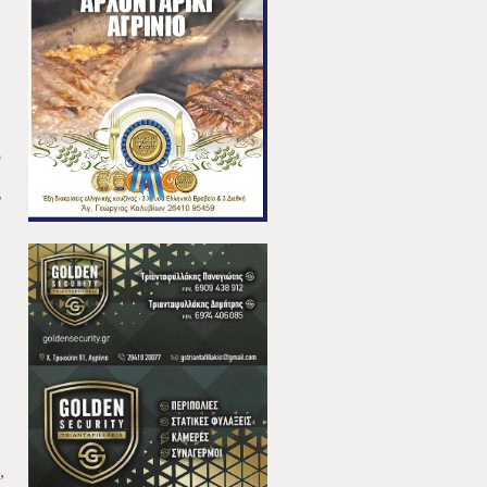
ό
ν
,