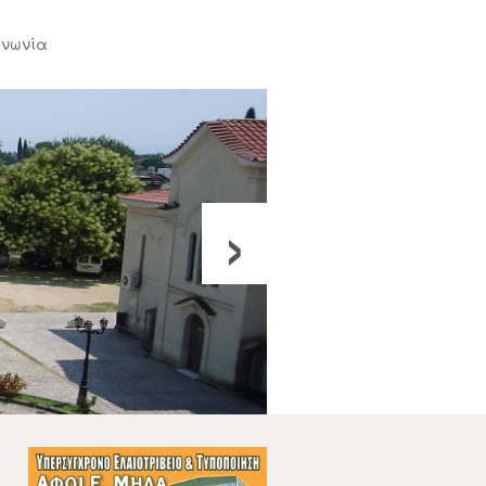
ινωνία
›