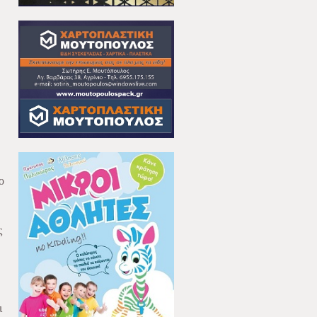
ο
ς
ι