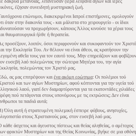
με δάκρυα μετανοίας, λιτάνευσαν (ιερά λείψανα αγίων και ιερές
εικόνες, έζησαν συνειδητή μυστηριακή ζωή.
Ταυτόχρονα επώνυμοι, διακεκριμένοι Ιατροί επιστήμονες, ομολογούν
ότι όταν στην διακονία τους - και μάλιστα στο χειρουργείο - οι ίδιοι
αδυνατούσαν να προχωρήσουν, κάποιος Άλλος κινούσε τα χέρια τους
και θαυματουργικά ήλθε ή θεραπεία.
Ας προσέξουν, λοιπόν, όσοι περιφρονούν και συκοφαντούν τον Χριστ
και την Εκκλησία Του. Αν θέλουν να είναι άθεοι, ας κρατήσουν την
λεγομένη αθεΐα τους για τον εαυτό τους. Μην επηρεάζουν και φοβίζου
τον ευσεβή λαό πολεμώντας την σώτειρα Μητέρα του, την αγία
Εκκλησία, πολεμώντας τον Χριστό μας.
Εδώ, ας μας επιτρέψουν και
ένα ακόμη ερώτημα
: Οι πολέµιοι τού
Χριστού και των αγίων Μυστηρίων, αφού κόπτονται για την υγεία τού
ελληνικού λαού, γιατί δεν διαμαρτύρονται για τα εκατοντάδες χιλιάδες
βρέφη πού πετάγονται στους υπονόμους με τις εκτρώσεις; Δεν είναι
άνθρωποι τα παιδιά αυτά;
Β) Όλη αυτή ή στρατευμένη πολεµική έσπειρε φόβους, ανησυχίες,
ολιγοπιστία στους Χριστιανούς µας, στον ευσεβή λαό μας.
Ο κάθε άσχετος και άγευστος πίστεως και θείας αληθείας, ο αμέτοχος
των φρικτών Μυστηρίων και της Θείας Κοινωνίας, βγήκε σε μια οθόνη