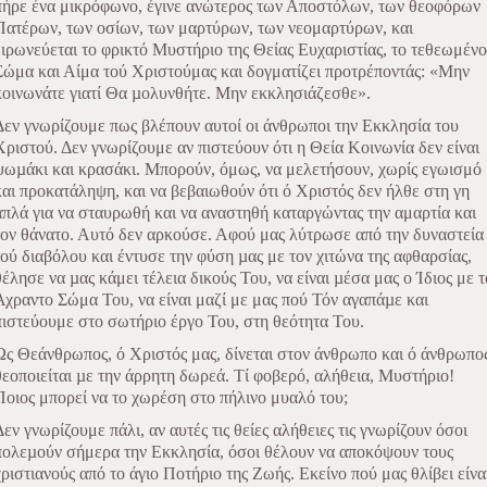
πήρε ένα μικρόφωνο, έγινε ανώτερος των Αποστόλων, των θεοφόρων
Πατέρων, των οσίων, των μαρτύρων, των νεομαρτύρων, και
ειρωνεύεται το φρικτό Μυστήριο της Θείας Ευχαριστίας, το τεθεωμένο
Σώμα και Αίμα τού Χριστούμας και δογματίζει προτρέποντάς: «Μην
κοινωνάτε γιατί Θα µολυνθήτε. Μην εκκλησιάζεσθε».
Δεν γνωρίζουμε πως βλέπουν αυτοί οι άνθρωποι την Εκκλησία του
Χριστού. Δεν γνωρίζουμε αν πιστεύουν ότι η Θεία Κοινωνία δεν είναι
ψωµάκι και κρασάκι. Μπορούν, όμως, να μελετήσουν, χωρίς εγωισμό
και προκατάληψη, και να βεβαιωθούν ότι ό Χριστός δεν ήλθε στη γη
απλά για να σταυρωθή και να αναστηθή καταργώντας την αμαρτία και
τον θάνατο. Αυτό δεν αρκούσε. Αφού μας λύτρωσε από την δυναστεία
τού διαβόλου και έντυσε την φύση µας με τον χιτώνα της αφθαρσίας,
θέλησε να µας κάμει τέλεια δικούς Του, να είναι µέσα μας ο Ίδιος με τ
Άχραντο Σώμα Του, να είναι μαζί με μας πού Τόν αγαπάµε και
πιστεύουμε στο σωτήριο έργο Του, στη θεότητα Του.
Ώς Θεάνθρωπος, ό Χριστός μας, δίνεται στον άνθρωπο και ό άνθρωπο
θεοποιείται µε την άρρητη δωρεά. Τί φοβερό, αλήθεια, Μυστήριο!
Ποιος μπορεί να το χωρέση στο πήλινο μυαλό του;
Δεν γνωρίζουμε πάλι, αν αυτές τις θείες αλήθειες τις γνωρίζουν όσοι
πολεµούν σήμερα την Εκκλησία, όσοι θέλουν να αποκόψουν τους
χριστιανούς από το άγιο Ποτήριο της Ζωής. Εκείνο πού μας θλίβει είνα