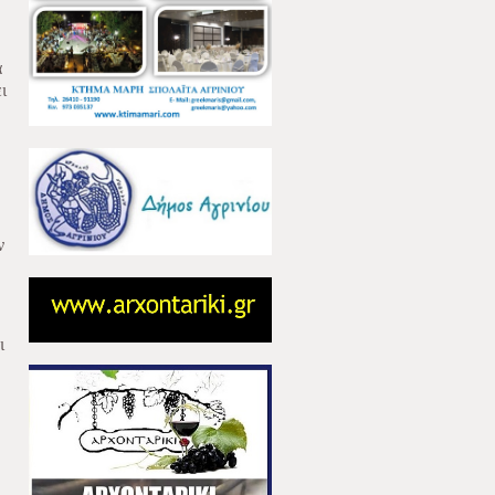
α
ι
ν
ι