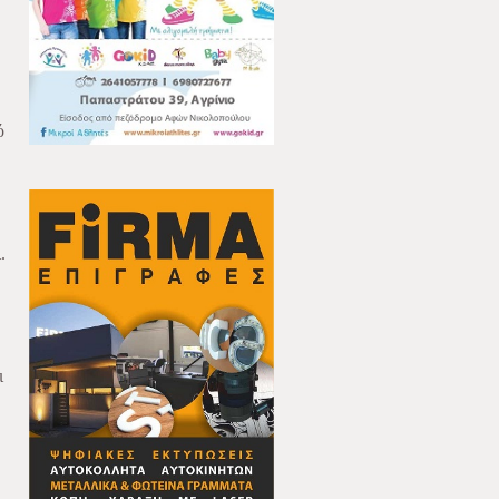
ό
.
ι