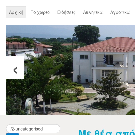
Αρχική
Το χωριό
Ειδήσεις
Αθλητικά
Αγροτικά
‹
Με θέα από