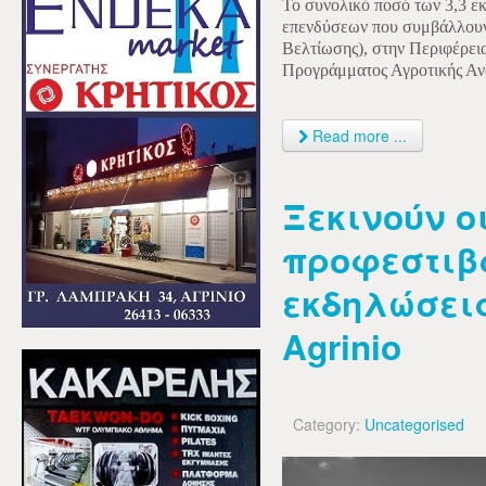
Το συνολικό ποσό των 3,3 εκ
επενδύσεων που συμβάλλουν
Βελτίωσης),
στην Περιφέρεια
Προγράμματος Αγροτικής Ανά
Read more ...
Ξεκινούν ο
προφεστιβ
εκδηλώσεις
Agrinio
Category:
Uncategorised