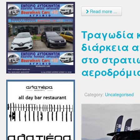
Read more ...
Τραγωδία 
διάρκεια α
στο στρατι
αεροδρόμιο
Category:
Uncategorised