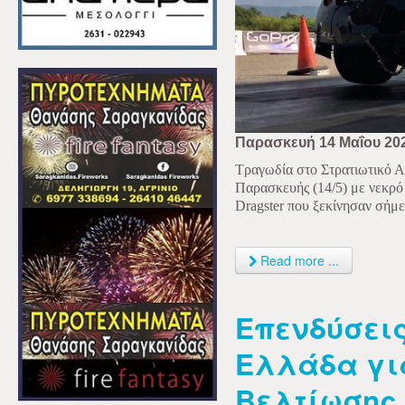
Παρασκευή 14
Μαΐου
20
Τραγωδία στο Στρατιωτικό Α
Παρασκευής (14/5) με νεκρό
D
ra
gster που ξεκίνησαν σήμε
Read more ...
Επενδύσεις
Ελλάδα γι
Βελτίωσης