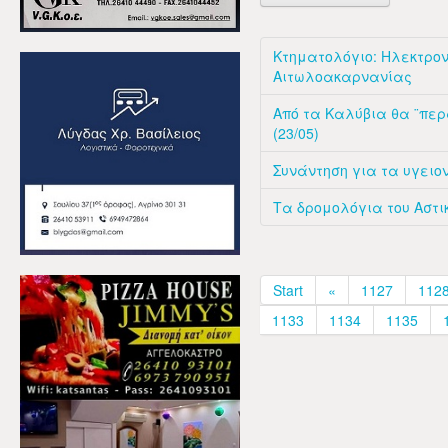
Κτηματολόγιο: Ηλεκτρον
Αιτωλοακαρνανίας
Από τα Καλύβια θα ¨περά
(23/05)
Συνάντηση για τα υγειο
Τα δρομολόγια του Αστικ
Start
«
1127
112
1133
1134
1135