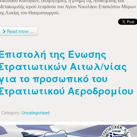
Νικολάου Καλυβίων, (κοιμητήριο), η μνήμη της Ανακομιδής και
Μετακομιδής ιερού λειψάνου του Αγίου Νικολάου Επισκόπου Μύρων
της Λυκίας του Θαυματουργού.
Read more ...
Επιστολή της Ένωσης
Στρατιωτικών Αιτωλ/νίας
για το προσωπικό του
Στρατιωτικού Αεροδρομίου
Category:
Uncategorised