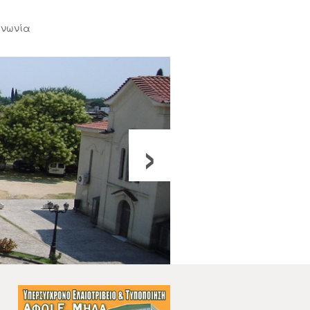
ινωνία
›