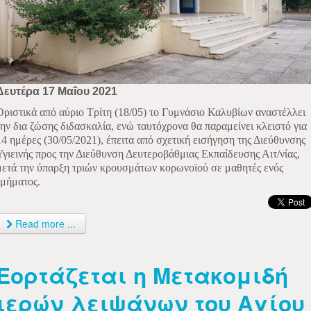
Δευτέρα 17 Μαΐου 2021
Οριστικά από αύριο Τρίτη (18/05) το Γυμνάσιο Καλυβίων αναστέλλει
την δια ζώσης διδασκαλία, ενώ ταυτόχρονα θα παραμείνει κλειστό για
14 ημέρες (30/05/2021), έπειτα από σχετική εισήγηση της Διεύθυνσης
Υγιεινής προς την Διεύθυνση Δευτεροβάθμιας Εκπαίδευσης Αιτ/νίας,
μετά την ύπαρξη τριών κρουσμάτων κορωνοϊού σε μαθητές ενός
τμήματος.
Read more ...
Εορτάζεται η Μετακομιδή
ιερών λειψάνων του Αγίου