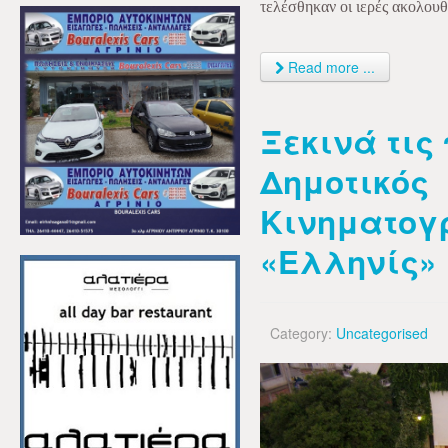
τελέσθηκαν οι ιερές ακολουθί
Read more ...
Ξεκινά τις
Δημοτικός
Κινηματογ
«Ελληνίς»
Category:
Uncategorised