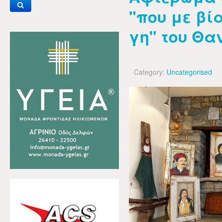
"που με βί
γη" του Θ
Category:
Uncategorised