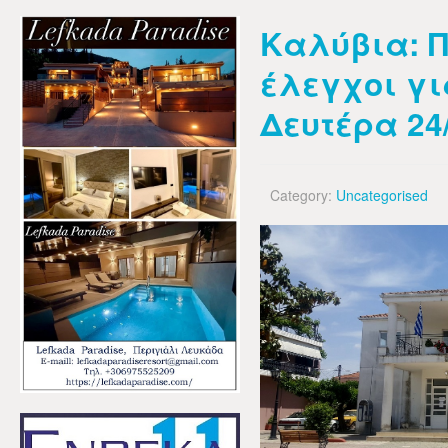
Καλύβια: Π
έλεγχοι για
Δευτέρα 24
Category:
Uncategorised