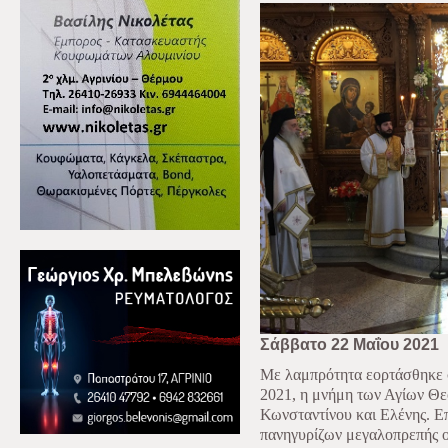
Σάββατο 22 Μαΐου 2021
Με λαμπρότητα εορτάσθηκε σ
2021, η μνήμη των Αγίων Θ
Κωνσταντίνου και Ελένης. Ε
πανηγυρίζων μεγαλοπρεπής ο