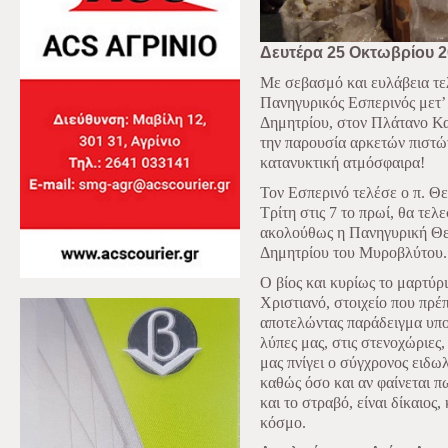
Δευτέρα 25 Οκτωβρίου 
Με σεβασμό και ευλάβεια τ
Πανηγυρικός Εσπερινός μετ’
Δημητρίου, στον Πλάτανο Κα
την παρουσία αρκετών πιστών
κατανυκτική ατμόσφαιρα!
Τον Εσπερινό τελέσε ο π. Θ
Τρίτη στις 7 το πρωί, θα τε
ακολούθως η Πανηγυρική Θεία
Δημητρίου του Μυροβλύτου.
Ο βίος και κυρίως το μαρτύρ
Χριστιανό, στοιχείο που πρέ
αποτελώντας παράδειγμα υπομ
λύπες μας, στις στενοχώριες,
μας πνίγει ο σύγχρονος ειδω
καθώς όσο και αν φαίνεται π
και το στραβό, είναι δίκαιος,
κόσμο.