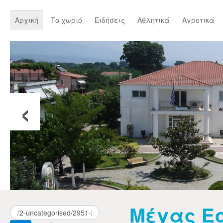
Αρχική
Το χωριό
Ειδήσεις
Αθλητικά
Αγροτικά
‹
Μέγας Ε