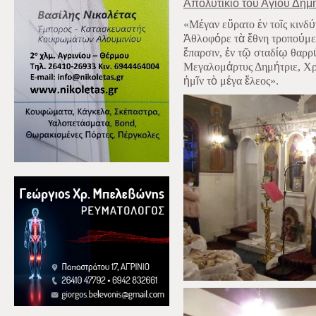
Απολυτίκιο του Αγίου Δημ
«Μ
έ
γαν ε
ὕ
ρατο
ἐ
ν το
ῖ
ς κινδ
ύ
Ἀ
θλοφ
ό
ρε τ
ὰ
ἔ
θνη τροπο
ύ
με
ἔ
παρσιν,
ἐ
ν τ
ῷ
σταδ
ίῳ
θαρρ
Μεγαλομ
ά
ρτυς Δημ
ή
τριε, Χ
ἡ
μ
ῖ
ν τ
ὸ
μ
έ
γα
ἔ
λεος».