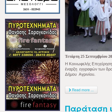
Τετάρτη 25 Σεπτεμβρίου 2
Η Κοινωφελής Επιχείρηση 
έναρξη
εγγραφών των δρα
Δήμου
Αγρινίου.
Read more ...
Παράταση 