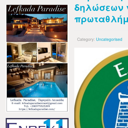
δηλώσεων 
πρωταθλήμ
Category:
Uncategorised