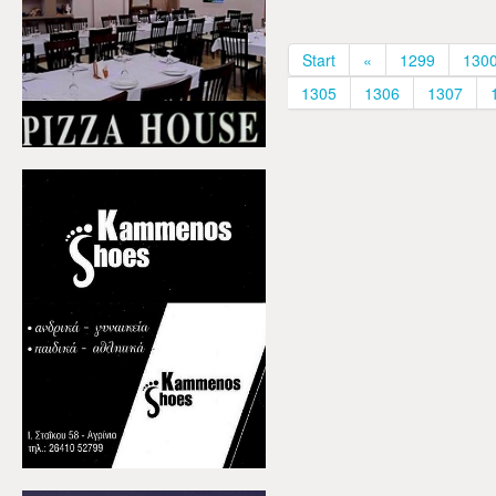
Start
«
1299
130
1305
1306
1307