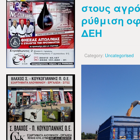
στους αγρό
ρύθμιση οφ
ΔΕΗ
Category:
Uncategorised