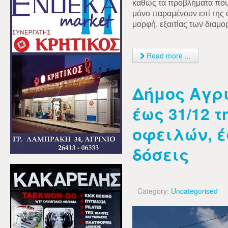
καθώς τα προβλήματα που
μόνο παραμένουν επί της 
μορφή, εξαιτίας των δια
Read more ...
Δήμος Αγρ
έως 31/12 
οφειλών, έ
δόσεις
Category:
Uncategorised