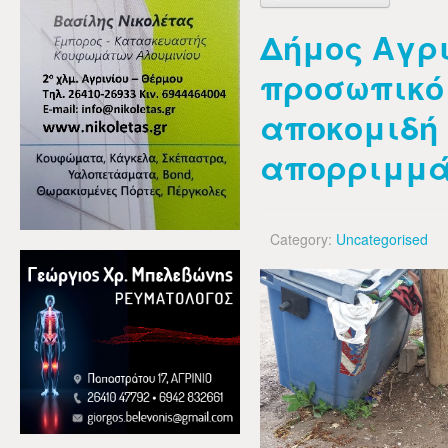
Δήμος Αγρι
προσωπικό
αποκομιδή
απορριμμ
Category:
Uncategorised