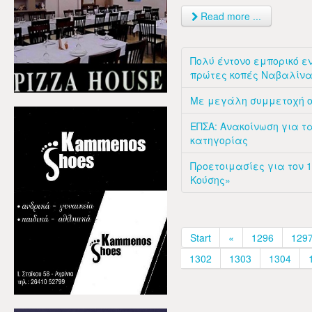
Read more ...
Πολύ έντονο εμπορικό ε
πρώτες κοπές Ναβαλίν
Με μεγάλη συμμετοχή ο
ΕΠΣΑ: Ανακοίνωση για τα
κατηγορίας
Προετοιμασίες για τον
Κούσης»
Start
«
1296
129
1302
1303
1304