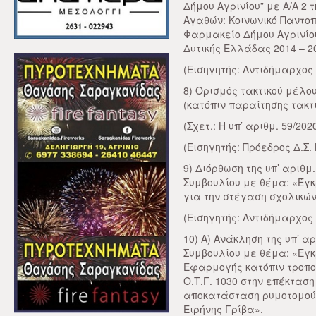
Δήμου Αγρινίου” με Α/Α 2
Αγαθών: Κοινωνικό Παντοπ
Φαρμακείο Δήμου Αγρινίου”
Δυτικής Ελλάδας 2014 – 20
(Εισηγητής: Αντιδήμαρχος 
8) Ορισμός τακτικού μέλους
(κατόπιν παραίτησης τακτ
(Σχετ.: Η υπ’ αριθμ. 59/202
(Εισηγητής: Πρόεδρος Δ.Σ. 
9) Διόρθωση της υπ’ αριθμ
Συμβουλίου με θέμα: «Έγκ
για την στέγαση σχολικών
(Εισηγητής: Αντιδήμαρχος
10) Α) Ανάκληση της υπ’ α
Συμβουλίου με θέμα: «Έγκ
Εφαρμογής κατόπιν τροπο
Ο.Τ.Γ. 1030 στην επέκταση
αποκατάσταση ρυμοτομούμ
Ειρήνης Γρίβα».