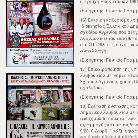
(Περιοχή Επεκτάσεων 1991
(Εισηγητής: Γενικός Γραμμ
16) Έγκριση καθορισμού τ
ιδιοκτησίας Ελληνικού Δημ
σχεδίου Αγρινίου που στε
Αγρινίου και του αδιάθετο
στο ΟΤ1258 (περιοχή επέκτ
ανταλλαγή.
(Εισηγητής: Γενικός Γραμμ
17) Επικαιροποίηση της υπ
Συμβουλίου με θέμα: «Τρο
Σχεδίου Αγρινίου, χρήση 
σχολείου».
(Εισηγητής: Γενικός Γραμμ
18) Εξέταση ένστασης κατ
Δημοτικού Συμβουλίου με 
αποζημίωση επικειμένων 
εφαρμογής και οικοπεδικ
9/2010 Διορθ. Πράξη εφαρ
αριθμούς 051914 & 051915 