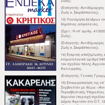
Ζωής).
(Εισηγητής: Αντιδήμαρχος
Ζωής κ. Σκορδόπουλος).
13) Υλοτόμηση δένδρων το
δημόσιας ασφάλειας.
(Σχετ.: Η υπ’ αριθμ. 41/2
Ζωής).
(Εισηγητής: Αντιδήμαρχος
Ζωής κ. Σκορδόπουλος).
14) Έγκριση αποζημίωσης 
κτηματολογικό αριθμό 040
του σχεδίου πόλης Αγρινί
Καλλιρρόης.
(Εισηγητής: Γενικός Γραμμ
15) Επικαιροποίηση της υπ
Συμβουλίου με θέμα: «Αν
Πυροσβεστικής Υπηρεσίας σ
Αγρινίου (περιοχή σχεδίου
Δήμου Αγρινίου στο Ο.Τ. 1