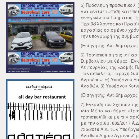
5) Πρόσληψη προσωπικού 
για αντιμετώπιση κατεπε
αναγκών του Τμήματος Πε
Περιβάλλοντος και Πρασί
εργασίας ορισμένου χρόνο
την υπογραφή της σύμβασ
(Εισηγητής: Αντιδήμαρχος 
6) Τροποποίηση της υπ’ αρ
Συμβουλίου με θέμα: «Έγ
Λειτουργίας της «Δομής Π
Παντοπωλείο, Παροχή Συσ
Αγρινίου»: α) Υποέργου Δ
Αγαθών, β) Υποέργου Κοιν
(Εισηγητής: Αντιδήμαρχος 
7) Έγκριση του Σχεδίου τ
ιδία Μέσα και θέμα: «Τροπ
τροποποιήθηκε με την αριθ
με την αριθμ. 882/2017 Α.
735/2019 Α.Δ. των Υποέργ
Αγαθών Δήμου Αγρινίου” μ