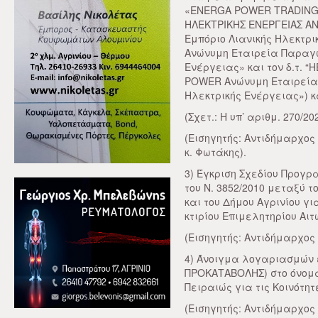
«ENERGA POWER TRADING A
ΗΛΕΚΤΡΙΚΗΣ ΕΝΕΡΓΕΙΑΣ ΑΝ
Εμπόριο Λιανικής Ηλεκτρι
Ανώνυμη Εταιρεία Παραγω
Ενέργειας» και τον δ.τ. 
POWER Ανώνυμη Εταιρεία
Ηλεκτρικής Ενέργειας») κ
(Σχετ.: Η υπ’ αριθμ. 270/
(Εισηγητής: Αντιδήμαρχος
κ. Φωτάκης).
3) Έγκριση Σχεδίου Προγρ
του Ν. 3852/2010 μεταξύ 
και του Δήμου Αγρινίου γ
κτιρίου Επιμελητηρίου Αι
(Εισηγητής: Αντιδήμαρχος 
4) Άνοιγμα λογαριασμών ε
ΠΡΟΚΑΤΑΒΟΛΗΣ) στο όνομα
Πειραιώς για τις Κοινότητ
(Εισηγητής: Αντιδήμαρχος 