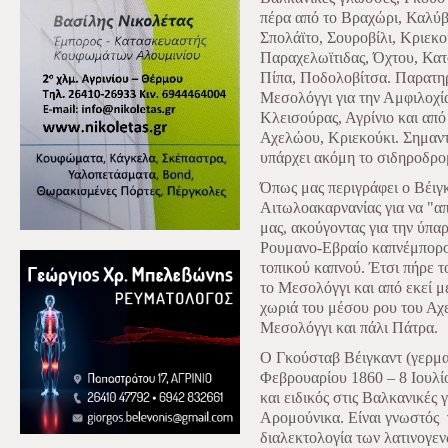
πέρα από το Βραχώρι, Καλύβ
Σπολάϊτο, Σουροβίλι, Κριεκο
Παραχελωϊτιδας, Όχτου, Κατ
Πίπα, Ποδολοβίτσα. Παρατηρ
Μεσολόγγι για την Αμφιλοχί
Κλεισούρας, Αγρίνιο και από
Αχελώου, Κριεκούκι. Σημαντι
υπάρχει ακόμη το σιδηροδρο
Όπως μας περιγράφει ο Βέιγκ
Αιτωλοακαρνανίας για να "α
μας, ακούγοντας για την ύπα
Ρουμανο-Εβραίο καπνέμπορο 
τοπικού καπνού. Έτσι πήρε τ
το Μεσολόγγι και από εκεί με
χωριά του μέσου ρου του Αχ
Μεσολόγγι και πάλι Πάτρα.
Ο Γκούσταβ Βέιγκαντ (γερμα
Φεβρουαρίου 1860 – 8 Ιουλί
και ειδικός στις Βαλκανικές 
Αρομούνικα. Είναι γνωστός
διαλεκτολογία των λατινογ