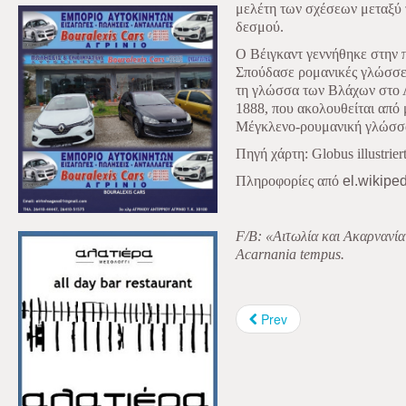
μελέτη των σχέσεων μεταξύ
δεσμού.
Ο Βέιγκαντ γεννήθηκε στην
Σπούδασε ρομανικές γλώσσες 
τη γλώσσα των Βλάχων στο Λ
1888, που ακολουθείται από μ
Μέγκλενο-ρουμανική γλώσσα
Πηγή
χάρτη
: Globus illustrie
Πληροφορίες από
el.wikiped
F
/
B
: «Αιτωλία και Ακαρνανί
Acarnania
tempus
.
Prev