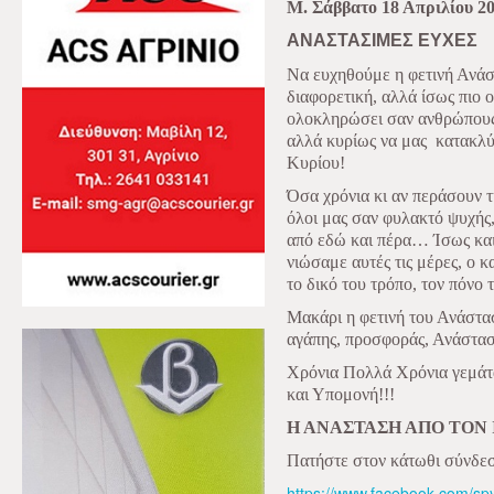
Μ. Σάββατο 18 Απριλίου 2
ΑΝΑΣΤΑΣΙΜΕΣ ΕΥΧΕΣ
Να ευχηθούμε η φετινή Ανάστ
διαφορετική, αλλά ίσως πιο 
ολοκληρώσει σαν ανθρώπους,
αλλά κυρίως να μας
κατακλύ
Κυρίου!
Όσα χρόνια κι αν περάσουν 
όλοι μας σαν φυλακτό ψυχής
από εδώ και πέρα… Ίσως και 
νιώσαμε αυτές τις μέρες, ο κ
το δικό του τρόπο, τον πόνο
Μακάρι η φετινή του Ανάστα
αγάπης, προσφοράς, Ανάστασ
Χρόνια Πολλά Χρόνια γεμάτα
και Υπομονή!!!
Η ΑΝΑΣΤΑΣΗ ΑΠΟ ΤΟΝ 
Πατήστε στον κάτωθι σύνδε
https://www.facebook.com