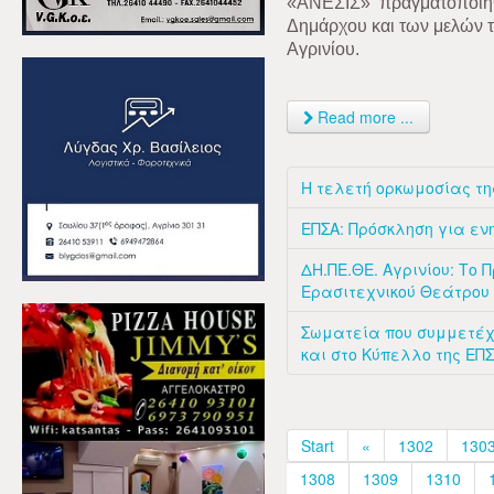
«ΑΝΕΣΙΣ»
πραγματοποιή
Δημάρχου και των μελών 
Αγρινίου.
Read more ...
Η τελετή ορκωμοσίας τ
ΕΠΣΑ: Πρόσκληση για ε
ΔΗ.ΠΕ.ΘΕ. Αγρινίου: Το
Ερασιτεχνικού Θεάτρου
Σωματεία που συμμετέχ
και στο Κύπελλο της ΕΠ
Start
«
1302
130
1308
1309
1310