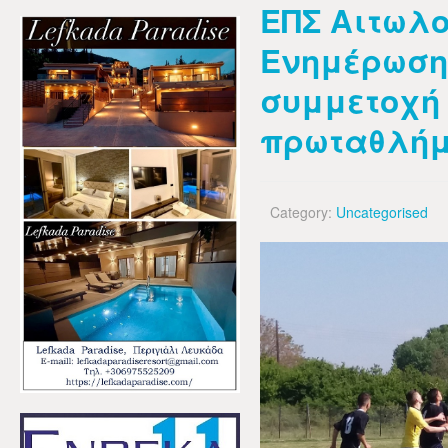
ΕΠΣ Αιτωλ
Ενημέρωση 
συμμετοχή
πρωταθλήμ
Category:
Uncategorised