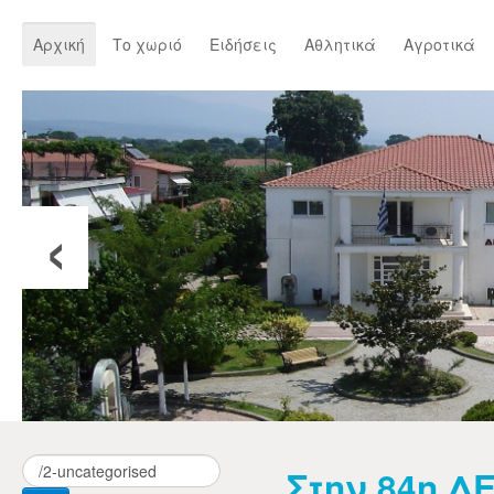
Αρχική
Το χωριό
Ειδήσεις
Αθλητικά
Αγροτικά
‹
Στην 84η Δ