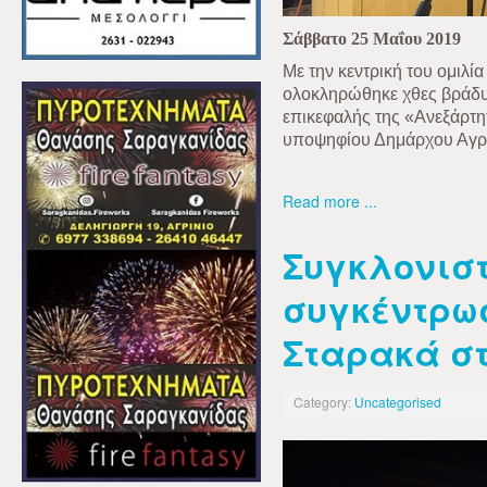
Σάββατο 25 Μαΐου 2019
Με την κεντρική του ομιλί
ολοκληρώθηκε χθες βράδυ,
επικεφαλής της «Ανεξάρτ
υποψηφίου Δημάρχου Αγρι
Read more ...
Συγκλονιστ
συγκέντρωσ
Σταρακά στ
Category:
Uncategorised