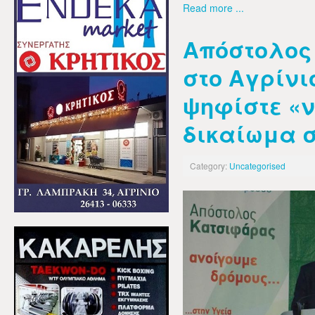
Read more ...
Απόστολος
στο Αγρίνι
ψηφίστε «ν
δικαίωμα σ
Category:
Uncategorised