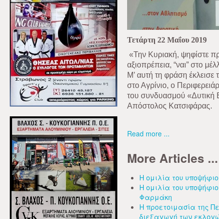
Τετάρτη 22 Μαΐου 2019
«Την Κυριακή, ψηφίστε πρ
αξιοπρέπεια, “ναι” στο μέλ
Μ’ αυτή τη φράση έκλεισε τ
στο Αγρίνιο, ο Περιφερειά
του συνδυασμού «Δυτική 
Απόστολος Κατσιφάρας.
Read more ...
More Articles ...
Η ομιλία του υποψήφιο
Η ομιλία του υποψήφι
Φαρμάκη
Η προετοιμασία της Π
διεξαγωγή των εκλογ