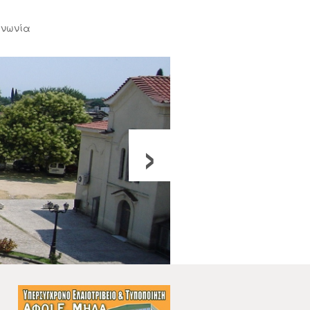
ινωνία
›