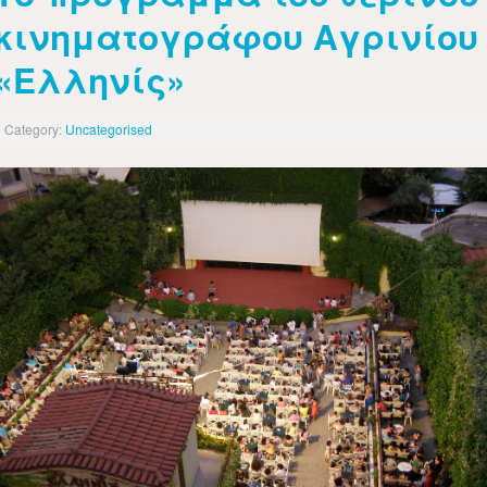
κινηματογράφου Αγρινίου
«Ελληνίς»
Category:
Uncategorised