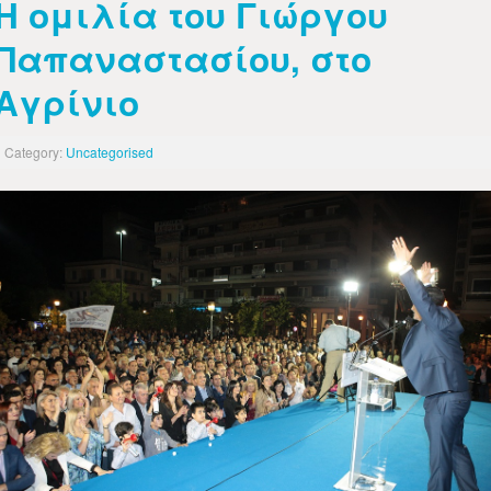
Η ομιλία του Γιώργου
Παπαναστασίου, στο
Αγρίνιο
Category:
Uncategorised