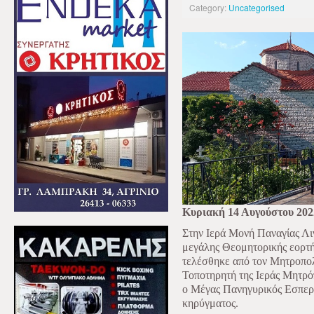
Category:
Uncategorised
Κυριακή 14 Αυγούστου 202
Στην Ιερά Μονή Παναγίας Λι
μεγάλης Θεομητορικής εορτή
τελέσθηκε από τον Μητροπο
Τοποτηρητή της Ιεράς Μητρό
ο Μέγας Πανηγυρικός Εσπερι
κηρύγματος.