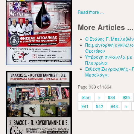
Read more ...
More Articles ...
Ο Στάθης Γ. Μπελεβών
Ποιμαντορική εγκύκλιο
Θεοτόκου
Υπέροχη συναυλία με 
Πλευρώνα
Έκθεση Ζωγραφικής - Γ
Μεσολόγγι
Page 939 of 1664
Start
«
934
935
941
942
943
»