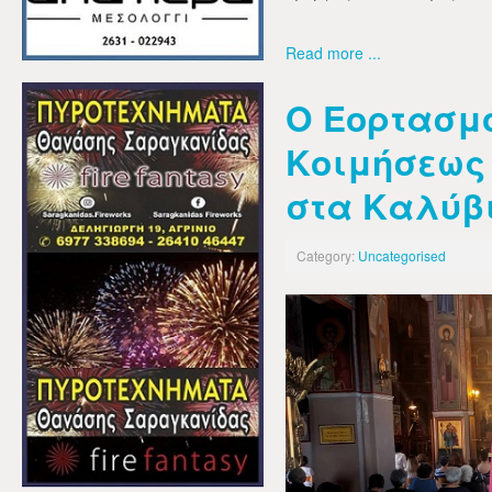
Read more ...
Ο Εορτασμό
Κοιμήσεως 
στα Καλύβ
Category:
Uncategorised