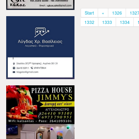
Start
«
1326
132
1332
1333
1334