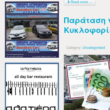
Read more ...
Παράταση γ
Κυκλοφορί
Category:
Uncategorised