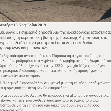
Δευτέρα 18 Νοεμβρίου 2019
Σύμφωνα με σημερινό δημοσίευμα της ηλεκτρονικής ιστοσελίδα
militaire.gr η αεροπορική βάση της Πολεμικής Αεροπορίας στο
Αγρίνιο, εξετάζεται να μετατραπεί σε κέντρο φιλοξενίας
προσφύγων και μεταναστών.
Το δημοσίευμα αναφέρει ότι, την Παρασκευή ο εγκαταστάσεις του
παλαιού αεροδρομίου στο Αγρίνιο, επιθεωρήθηκαν από αξιωματικό το
Στρατού και όλα δείχνουν ότι στην 132 Σμηναρχία Μάχης που έγινε
Αεροπορικό Απόσπασμα, θα μεταφερθεί αριθμός προσφύγων και
μεταναστών από τα νησιά.
Η Πολεμική Αεροπορία δεν συμφωνεί μ΄ αυτή τη λύση, αλλά φαίνεται
ότι η αρνητική της θέση δεν θα επικρατήσει.
Το αεροδρόμιο στο Αγρίνιο θα μπορούσε να αξιοποιηθεί διαφορετικά
βεβαίως και είχε εκδηλωθεί ενδιαφέρον από το Κατάρ το οποίο
συζητούσε για τη χρήση του από δικές του δυνάμεις για λόγους
εκπαιδευτικούς.