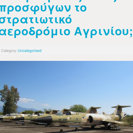
προσφύγων το
στρατιωτικό
αεροδρόμιο Αγρινίου;
Category:
Uncategorised