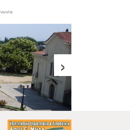
ινωνία
›