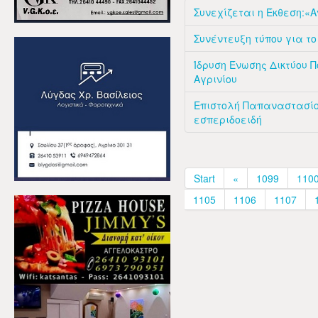
Συνεχίζεται η Έκθεση:«
Συνέντευξη τύπου για τ
Ίδρυση Ένωσης Δικτύου 
Αγρινίου
Επιστολή Παπαναστασίου
εσπεριδοειδή
Start
«
1099
110
1105
1106
1107