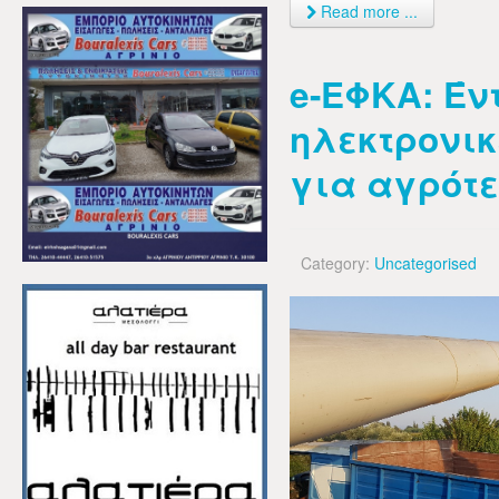
Read more ...
e-ΕΦΚΑ: Έν
ηλεκτρονικ
για αγρότ
Category:
Uncategorised