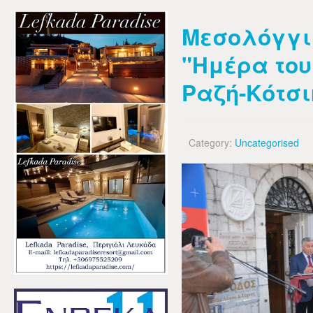
Μεσολόγγι:
"Ημέρα του
Ραζή-Κότσ
Category:
Uncategorised