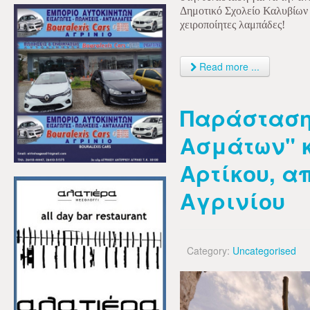
Δημοτικό Σχολείο Καλυβίων τα
χειροποίητες λαμπάδες!
Read more ...
Παράσταση
Ασμάτων" κ
Αρτίκου, α
Αγρινίου
Category:
Uncategorised