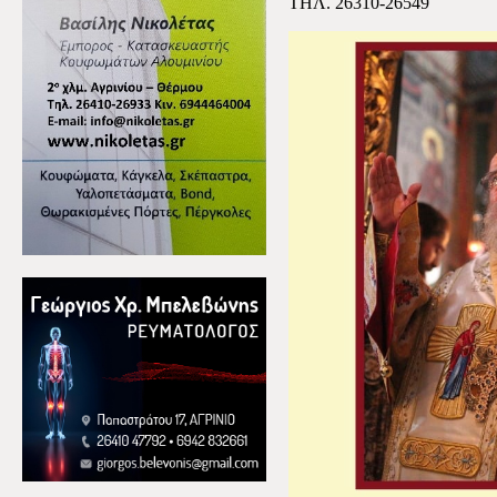
ΤΗΛ. 26310-26549