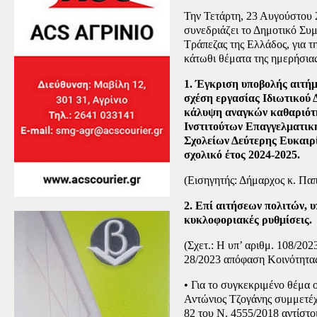
Την Τετάρτη, 23 Αυγούστου 
συνεδριάζει το Δημοτικό Συμ
Τράπεζας της Ελλάδος, για 
κάτωθι θέματα της ημερήσιας
1. Έγκριση υποβολής αιτή
σχέση εργασίας Ιδιωτικού 
κάλυψη αναγκών καθαριότ
Ινστιτούτων Επαγγελματικ
Σχολείων Δεύτερης Ευκαιρί
σχολικό έτος 2024-2025.
(Εισηγητής: Δήμαρχος κ. Πα
2. Επί αιτήσεων πολιτών, 
κυκλοφοριακές ρυθμίσεις.
(Σχετ.: Η υπ’ αριθμ. 108/20
28/2023 απόφαση Κοινότητας
• Για το συγκεκριμένο θέμα 
Αντώνιος Τζογάνης συμμετέχ
82 του Ν. 4555/2018 αντίστοι