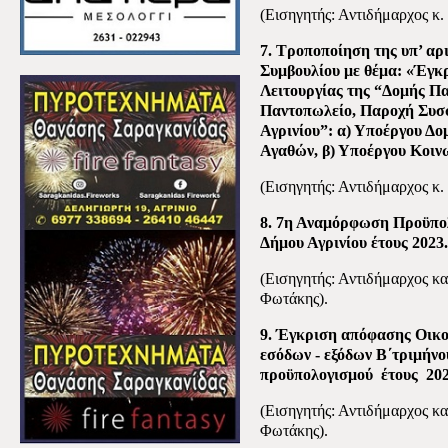
(Εισηγητής: Αντιδήμαρχος κ.
7. Τροποποίηση της υπ’ αρ
Συμβουλίου με θέμα: «Έγ
Λειτουργίας της “Δομής Π
Παντοπωλείο, Παροχή Συσσ
Αγρινίου”: α) Υποέργου Δ
Αγαθών, β) Υποέργου Κοιν
(Εισηγητής: Αντιδήμαρχος κ.
8. 7η Αναμόρφωση Προϋπο
Δήμου Αγρινίου έτους 2023.
(Εισηγητής: Αντιδήμαρχος κ
Φωτάκης).
9. Έγκριση απόφασης Οικο
εσόδων - εξόδων Β΄τριμήνο
προϋπολογισμού
έτους
202
(Εισηγητής: Αντιδήμαρχος κ
Φωτάκης).