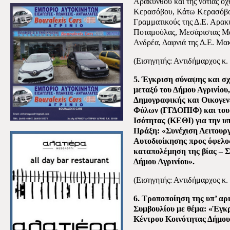
Αρακύνθου και της νότιας όχ
Κερασόβου, Κάτω Κερασόβο
Γραμματικούς της Δ.Ε. Αρακύ
Ποταμούλας, Μεσάριστας Μα
Ανδρέα, Δαφνιά της Δ.Ε. Μακ
(Εισηγητής: Αντιδήμαρχος κ.
5. Έγκριση σύναψης και σ
μεταξύ του Δήμου Αγρινίου
Δημογραφικής και Οικογεν
Φύλων (ΓΓΔΟΠΙΦ) και του
Ισότητας (ΚΕΘΙ) για την υ
Πράξη: «Συνέχιση Λειτουρ
Αυτοδιοίκησης προς όφελος
καταπολέμηση της βίας – Σ
Δήμου Αγρινίου».
(Εισηγητής: Αντιδήμαρχος κ.
6. Τροποποίηση της υπ’ αρ
Συμβουλίου με θέμα: «Έγκ
Κέντρου Κοινότητας Δήμου 