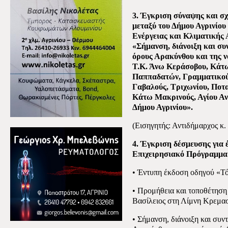
3. Έγκριση σύναψης και σ
μεταξύ του Δήμου Αγρινίου
Ενέργειας και Κλιματικής 
«Σήμανση, διάνοιξη και σ
όρους Αρακύνθου και της ν
Τ.Κ. Άνω Κεράσοβου, Κάτ
Παππαδατών, Γραμματικούς
Γαβαλούς, Τριχωνίου, Ποτ
Κάτω Μακρινούς, Αγίου Αν
Δήμου Αγρινίου».
(Εισηγητής: Αντιδήμαρχος κ.
4. Έγκριση δέσμευσης για 
Επιχειρησιακό Πρόγραμμα 
• Έντυπη έκδοση οδηγού «Τό
• Προμήθεια και τοποθέτηση
Βασίλειος στη Λίμνη Κρεμασ
• Σήμανση, διάνοιξη και συ