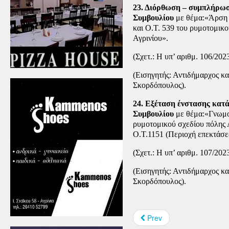
23. Διόρθωση – συμπλήρωσ
Συμβουλίου
με θέμα:«Άρση κ
και Ο.Τ. 539 του ρυμοτομικο
Αγρινίου».
(Σχετ.: Η υπ’ αριθμ. 106/20
(Εισηγητής: Αντιδήμαρχος κ
Σκορδόπουλος).
24. Εξέταση ένστασης κατά
Συμβουλίου
με θέμα:«Γνωμο
ρυμοτομικού σχεδίου πόλης 
Ο.Τ.1151 (Περιοχή επεκτάσε
(Σχετ.: Η υπ’ αριθμ. 107/20
(Εισηγητής: Αντιδήμαρχος κ
Σκορδόπουλος).
Prev