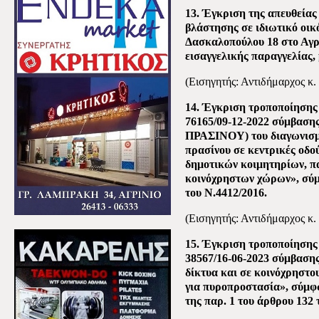
13.
Έγκριση της απευθείας
βλάστησης σε ιδιωτικό οικ
Δασκαλοπούλου 18 στο Αγρ
εισαγγελικής παραγγελίας, 
(Εισηγητής: Αντιδήμαρχος κ.
14. Έγκριση τροποποίησης 
76165/09-12-2022 σύμβα
ΠΡΑΣΙΝΟΥ) του διαγωνισμ
πρασίνου σε κεντρικές οδού
δημοτικών κοιμητηρίων, 
κοινόχρηστων χώρων», σύμφ
του Ν.4412/2016.
(Εισηγητής: Αντιδήμαρχος κ.
15.
Έγκριση τροποποίησης -
38567/16-06-2023 σύμβασης
δίκτυα και σε κοινόχρηστο
για πυροπροστασία», σύμφω
της παρ. 1 του άρθρου 132 