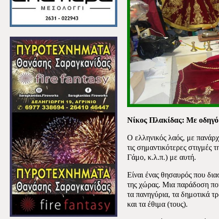
Νίκος Πλακίδας: Με οδηγό
Ο ελληνικός λαός, με πανάρχ
τις σημαντικότερες στιγμές 
Γάμο, κ.λ.π.) με αυτή.
Είναι ένας θησαυρός που δια
της χώρας. Μια παράδοση που
τα πανηγύρια, τα δημοτικά τρ
και τα έθιμα (τους).