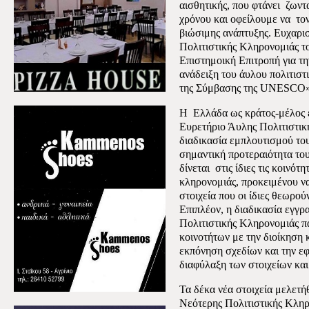
αισθητικής, που φτάνει
ζωντα
χρόνου και οφείλουμε να
το
βιώσιμης ανάπτυξης. Ευχαρι
Πολιτιστικής Κληρονομιάς τ
Επιστημοική Επιτροπή για τ
ανάδειξη του άυλου πολιτισ
της Σύμβασης της UNESCO»
Η
Ελλάδα ως κράτος-μέλος 
Ευρετήριο Άυλης Πολιτιστικ
διαδικασία εμπλουτισμού του
σημαντική προτεραιότητα το
δίνεται
στις ίδιες τις κοινότ
κληρονομιάς, προκειμένου να
στοιχεία που οι ίδιες θεωρού
Επιπλέον, η διαδικασία εγγ
Πολιτιστικής Κληρονομιάς π
κοινοτήτων με την διοίκηση κ
εκπόνηση σχεδίων και την ε
διαφύλαξη των στοιχείων και 
Τα δέκα νέα στοιχεία μελετ
Νεότερης Πολιτιστικής Κληρ