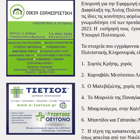
Επιτροπή για την Εφαρμογή 
Διαφύλαξη της Άυλης Πολιτ
τις ίδιες τις κοινότητες φορ
γνωμοδότησε επί των προτάσ
2023. Η
εισήγησή τους
έγιν
Υπουργό Πολιτισμού.
Τα στοιχεία που εγγράφοντα
Πολιτιστικής Κληρονομιάς είν
1.
Συρτός Κρήτης
,
χορός
2.
Καρναβάλι Μεσότοπου Λ
3.
Ο Μαλεβιζιώτης, χορός τη
4.
Το Μοιρολόι της Παναγία
5.
Μπαμπούγερα, στην Καλ
6.
Μπαντίδοι και Γαϊτανάκι
7.
Η τέχνη της κατασκευής 
όπως ασκείται από τον Νικό