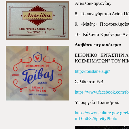
Αιτωλοακαρνανίας.
8.
Το πανηγύρι του Αγίου Π
9.
«Μπέης»
Πρωτοκκλησίο
10.
Κάλαντα Κρυόνερου Ανα
Διαβάστε περισσότερα:
ΕΙΚΟΝΙΚΟ "ΕΡΓΑΣΤΗΡΙ 
ΚΟΣΜΗΜΑΤΩΝ" ΤΟΥ ΝΙ
http://foustanela.gr/
Σελίδα στο
F
/
B
:
https://www.facebook.com/fou
Υπουργείο Πολιτισμού:
https
://
www
.
culture
.
gov
.
gr
/
el
nID
=4682#
prettyPhoto