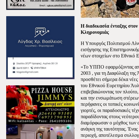
Η διαδικασία ένταξης στον
Κληρονομιάς
Η Υπουργός Πολιτισμού Λίν
εισήγησης της Επιστημονικής
νέων στοιχείων στο Εθνικό 
«Το ΥΠΠΟ εφαρμόζοντας απ
2003 , για τη Διαφύλαξη της
προσθέτει σήμερα δέκα νέες
του Εθνικού Ευρετηρίου Άυλ
επιβεβαιώνοντας τον πλούτο,
και την ενσωμάτωση στέρεων 
περήφανες οι τοπικές κοινωνίε
γιορτές, οι παραδοσιακές τέχ
παραδίδοντας στους νεότερου
διαμόρφωσαν ο μόχθος των 
ανάγκη της ταυτότητας. Ένας
περιοχή, αποτέλεσμα συλλογι