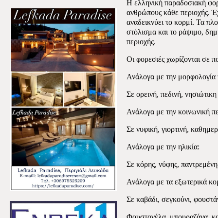
Η ελληνική παραδοσιακή φορε
ανθρώπους κάθε περιοχής. Έχε
αναδεικνύει το κορμί. Τα πλο
στόλισμα και το ράψιμο, δη
περιοχής.
Οι φορεσιές χωρίζονται σε π
Ανάλογα με την μορφολογία 
Σε ορεινή, πεδινή, νησιώτικη
Ανάλογα με την κοινωνική π
Σε νυφική, γιορτινή, καθημερ
Ανάλογα με την ηλικία:
Σε κόρης, νύφης, παντρεμένη
Ανάλογα με τα εξωτερικά κομ
Σε καβάδι, σεγκούνι, φουστάν
Φουστανέλα, μπουραζάνα, και