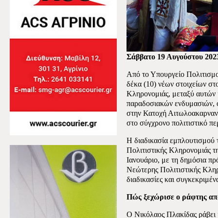
Σάββατο 19 Αυγούστου 202
Από το Υπουργείο Πολιτισμ
δέκα (10) νέων στοιχείων στ
Κληρονομιάς, μεταξύ αυτών 
παραδοσιακών ενδυμασιών, ό
στην Κατοχή Αιτωλοακαρνανί
στο σύγχρονο πολιτιστικό πε
Η διαδικασία εμπλουτισμού 
Πολιτιστικής Κληρονομιάς της
Ιανουάριο, με τη δημόσια π
Νεώτερης Πολιτιστικής Κληρ
διαδικασίες και συγκεκριμέ
Πώς ξεχώρισε ο ράφτης απ
Ο Νικόλαος Πλακίδας ράβει κ