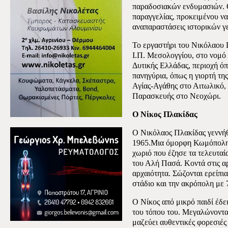
παραδοσιακών ενδυμασιών. Ο
παραγγελίας, προκειμένου να
αναπαραστάσεις ιστορικών γ
Το εργαστήρι του Νικόλαου 
Ι.Π. Μεσολογγίου, στο νομό
Δυτικής Ελλάδας, περιοχή όπ
πανηγύρια, όπως η γιορτή τη
Αγίας-Αγάθης στο Αιτωλικό, 
Παρασκευής στο Νεοχώρι.
Ο Νίκος Πλακίδας
Ο Νικόλαος Πλακίδας γεννή
1965.Μια όμορφη Κωμόπολη χ
χωριό που έζησε τα τελευταί
του Αλή Πασά. Κοντά στις αρ
αρχαιότητα. Σώζονται ερείπια
στάδιο και την ακρόπολη με 7
Ο Νίκος από μικρό παιδί έδε
του τόπου του. Μεγαλώνοντας
μαζεύει αυθεντικές φορεσιές