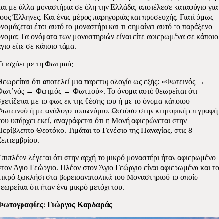
και με άλλα μοναστήρια σε όλη την Ελλάδα, αποτέλεσε καταφύγιο για
τους Έλληνες. Και ένας μέρος παρηγοριάς και προσευχής. Γιατί όμως
ονομάζεται έτσι αυτό το μοναστήρι και τι σημαίνει αυτό το παράξενο
όνομα; Τα ονόματα των μοναστηριών είναι είτε αφιερωμένα σε κάποιο
άγιο είτε σε κάποιο τάμα.
Τι ισχύει με τη Φωτμού;
Θεωρείται ότι αποτελεί μια παρετυμολογία ως εξής: «Φωτεινός
→
Φωτ’ν
ός
→
Φωτμός
→
Φωτμού»
.
Το
όνομα
αυτό
θεωρείται
ότι
σχετίζεται
με
το
φως
εκ
της
θέσης
του
ή
με
το
όνομα
κάποιου
Φωτεινού
ή
με
ανάλογο
τοπωνύμιο
.
Ωστόσο
στην
κτητορική
επιγραφή
που
υπάρχει
εκεί
,
αναγράφεται
ότι
η
Μονή
αφιερώνεται
στην
Περίβλεπτο
Θεοτόκο
.
Τιμ
άται το Γενέσιο της Παναγίας, στις 8
Σεπτεμβρίου.
Επιπλέον λέγεται ότι στην αρχή το μικρό μοναστήρι ήταν αφιερωμένο
στον Άγιο Γεώργιο. Πλέον στον Άγιο Γεώργιο είναι αφιερωμένο και το
μικρό ξωκλήσι στα βορειοανατολικά του Μοναστηριού το οποίο
θεωρείται ότι ήταν ένα μικρό μετόχι του.
Φωτογραφίες: Γιώργος Καρδαράς