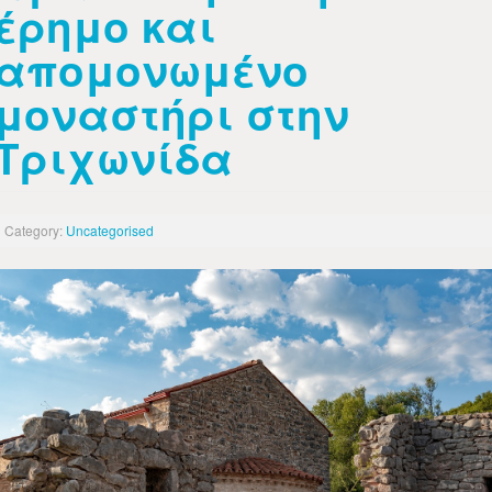
έρημο και
απομονωμένο
μοναστήρι στην
Τριχωνίδα
Category:
Uncategorised