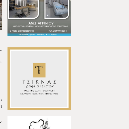
,
ς
ο
η
ν