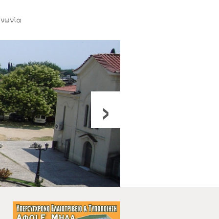
ινωνία
›