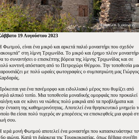
Σάββατο 19 Αυγούστου 2023
Η Φωτμού, είναι ένα μικρό και αρκετά παλιό μοναστήρι που σχεδόν
"ακουμπά" στη λίμνη Τριχωνίδα. Το μικρό και έρημο πλέον μοναστήρι
θα το συναντήσει ο επισκέπτης βόρεια της λίμνης Τριχωνίδας και σε
πολύ κοντινή απόσταση από το Πετροχώρι Θέρμου. Την τοποθεσία μα
παρουσιάζει με πολύ ωραίες φωτογραφίες ο συμπατριώτη μας Γιώργος
Καρδαράς.
Πρόκειται για ένα πανέμορφο και ειδυλλιακό μέρος που θυμίζει από
ψηλά αλπικό τοπίο. Μια τοποθεσία μοναδικής ομορφιάς που προκαλεί
γαλήνη και σε κάνει να νιώθεις πολύ μακριά από τα προβλήματα και
την ένταση της καθημερινότητας. Αποτελεί ένα θρησκευτικό μνημείο τ
οποίο θα είσαι πολύ τυχερός αν μπορέσεις να επισκεφθείς μια φορά στ
ζωή σου.
Η ιερά μονή Φωτμού αποτελεί ένα μοναστήρι που κατασκευάστηκε το
16ο αιώνα. Κατά τη διάρκεια της Τουρκοκρατίας, όπως βέβαια συνέβη