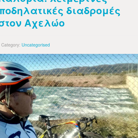
ποδηλατικές διαδρομές
στον Αχελώο
Category:
Uncategorised