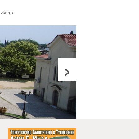
ινωνία
›