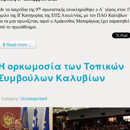
ης
Με τα παιχνίδια της 9
αγωνιστικής ολοκληρώθηκε ο Α΄ γύρος στον 1
όμιλο της Β΄Κατηγορίας της ΕΠΣ Αιτωλ/νίας, με τον ΠΑΟ Καλυβίων
να να μην αγωνίζεται, αφού ο Αράκυνθος Ματαράγκας έχει παραιτηθεί
από το πρωτάθλημα.
Read more ...
Η ορκωμοσία των Τοπικών
Συμβούλων Καλυβίων
Category:
Uncategorised