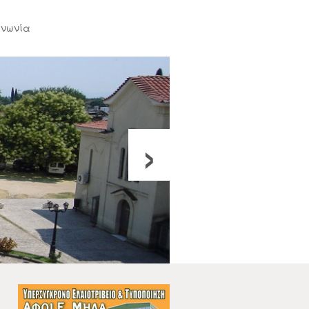
ινωνία
›