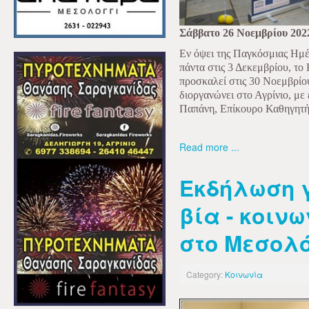
Σάββατο 26 Νοεμβρίου 202
Εν όψει της Παγκόσμιας Ημέ
πάντα στις 3 Δεκεμβρίου, το
προσκαλεί στις 30 Νοεμβρίου
διοργανώνει στο Αγρίνιο, με 
Παπάνη, Επίκουρο Καθηγητή 
Read more ...
Εκδήλωση 
βία - κοινω
στο Μεσολ
Category:
Κοινωνία