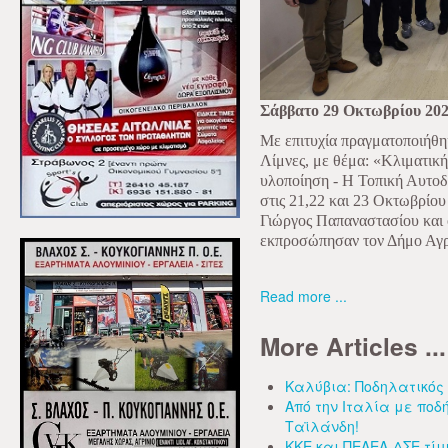
Σάββατο 29 Οκτωβρίου 20
Με επιτυχία πραγματοποιήθη
Λίμνες, με θέμα: «Κλιματικ
υλοποίηση - Η Τοπική Αυτοδ
στις 21,22 και 23 Οκτωβρίο
Γιώργος Παπαναστασίου και 
εκπροσώπησαν τον Δήμο Αγρ
Read more ...
More Articles ...
Καλύβια: Ποδηλατικός
Από την Ιταλία με πο
Ταϊλάνδη!
ΚΚΕ και ΠΕΑΕΑ-ΔΣΕ τί