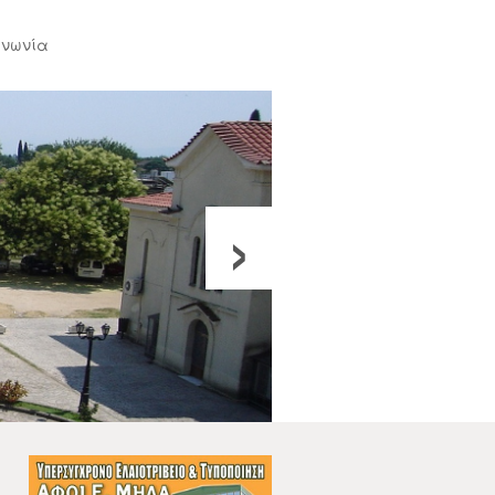
ινωνία
›