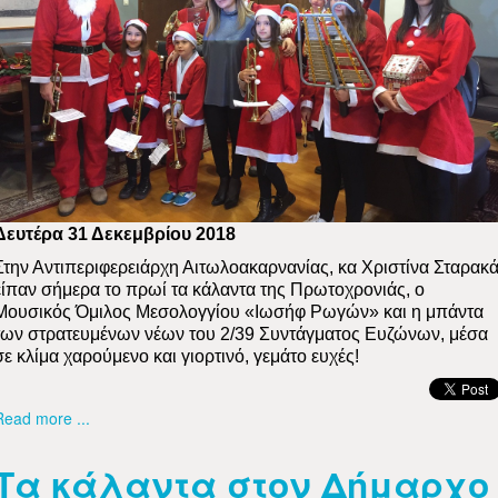
Δευτέρα 31 Δεκεμβρίου 2018
Στην Αντιπεριφερειάρχη Αιτωλοακαρνανίας, κα Χριστίνα Σταρακά
είπαν σήμερα το πρωί τα κάλαντα της Πρωτοχρονιάς, ο
Mουσικός Όμιλος Μεσολογγίου «Ιωσήφ Ρωγών» και η μπάντα
των στρατευμένων νέων του 2/39 Συντάγματος Ευζώνων, μέσα
σε κλίμα χαρούμενο και γιορτινό, γεμάτο ευχές!
Read more ...
Τα κάλαντα στον Δήμαρχο