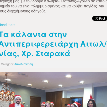
περιοχή μας, με τον δρόμο Καλύβια-Πλάτανος-Αγρίνιο σε κάποι
σημεία του να είναι πλημμυρισμένος και να κρύβει παγίδες¨ για
τους διερχόμενους οδηγούς.
Read more ...
Τα κάλαντα στην
Αντιπεριφερειάρχη Αιτωλ/
νίας, Χρ. Σταρακά
Category:
Αυτοδιοίκηση