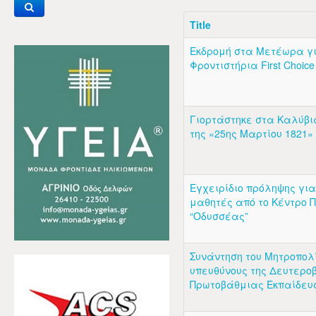
Title
Εκδρομή στα Μετέωρα γ
Φροντιστήρια First Choice 
Γιορτάστηκε στα Καλύβι
της «25ης Μαρτίου 1821»
Εγχειρίδιο πρόληψης για
μαθητές από το Κέντρο 
“Οδυσσέας”
Συνάντηση του Μητροπολ
υπευθύνους της Δευτερο
Πρωτοβάθμιας Εκπαίδευ