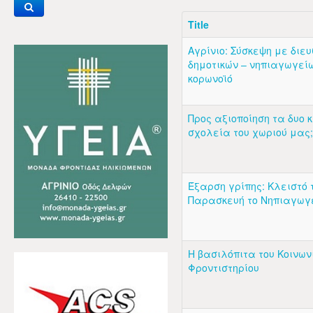
Title
Αγρίνιο: Σύσκεψη με διε
δημοτικών – νηπιαγωγείω
κορωνοϊό
Προς αξιοποίηση τα δυο 
σχολεία του χωριού μας;
Έξαρση γρίπης: Κλειστό 
Παρασκευή το Νηπιαγωγ
Η βασιλόπιτα του Κοινων
Φροντιστηρίου