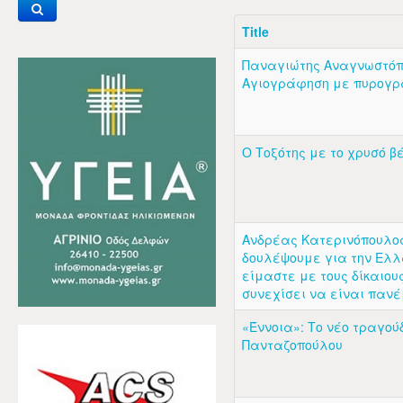
Title
Παναγιώτης Αναγνωστόπ
Αγιογράφηση με πυρογ
Ο Τοξότης με το χρυσό 
Ανδρέας Κατερινόπουλο
δουλέψουμε για την Ελλ
είμαστε με τους δίκαιους
συνεχίσει να είναι παν
«Έννοια»: Το νέο τραγού
Πανταζοπούλου