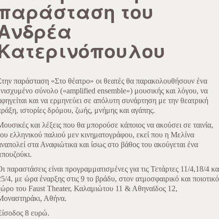
παράσταση του
Ανδρέα
Κατερινόπουλου
Στην παράσταση «Στο θέατρο» οι θεατές θα παρακολουθήσουν ένα
ενισχυμένο σύνολο («
a
mplified
e
nsemble») μουσικής και λόγου, να
αφηγείται και να ερμηνεύει σε απόλυτη συνάρτηση με την θεατρική
πράξη, ιστορίες δρόμου, ζωής, μνήμης και αγάπης.
Μουσικές και λέξεις που θα μπορούσε κάποιος να ακούσει σε ταινία,
του ελληνικού παλιού μεν κινηματογράφου, εκεί που η Μελίνα
αναπολεί στα Αναφιώτικα και ίσως στο βάθος του ακούγεται ένα
μπουζούκι.
Οι παραστάσεις είναι προγραμματισμένες για τις Τετάρτες 11/4,18/4 κα
25/4, με ώρα έναρξης στις 9 το βράδυ, στον ατμοσφαιρικό και ποιοτικό
χώρο του Faust Theater, Καλαμιώτου 11 & Αθηναϊδος 12,
Μοναστηράκι, Αθήνα.
Είσοδος 8 ευρώ.