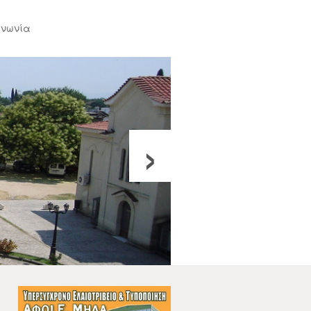
ινωνία
›