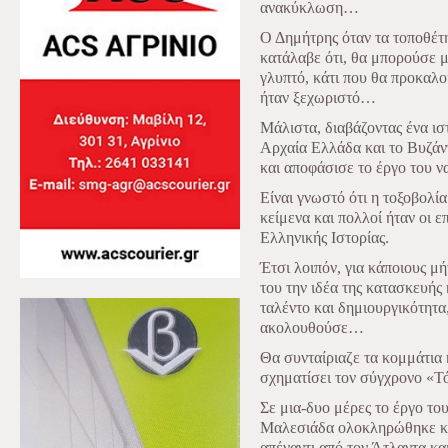
ανακύκλωση…
Ο Δημήτρης όταν τα τοποθέτ
κατάλαβε ότι, θα μπορούσε μ
γλυπτό, κάτι που θα προκαλο
ήταν ξεχωριστό…
Μάλιστα, διαβάζοντας ένα ιστ
Αρχαία Ελλάδα και το Βυζάν
και αποφάσισε το έργο του να
Είναι γνωστό ότι η τοξοβολί
κείμενα και πολλοί ήταν οι ε
Ελληνικής Ιστορίας.
Έτσι λοιπόν, για κάποιους 
του την ιδέα της κατασκευής 
ταλέντο και δημιουργικότητα
ακολουθούσε…
Θα συνταίριαζε τα κομμάτια
σχηματίσει τον σύγχρονο «Τό
Σε μια-δυο μέρες το έργο τ
Μαλεσιάδα ολοκληρώθηκε και
απέναντι από τον Άτλαντα και