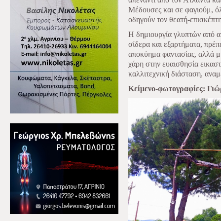
Μέδουσες και σε φαγιούμ, όλ
οδηγούν τον θεατή-επισκέπτη
Η δημιουργία γλυπτών από 
σίδερα και εξαρτήματα, πρέπε
αποκύημα φαντασίας, αλλά μι
χάρη στην ευαισθησία εικασ
καλλιτεχνική διάσταση, αναμ
Κείμενο-φωτογραφίες: Γιώ