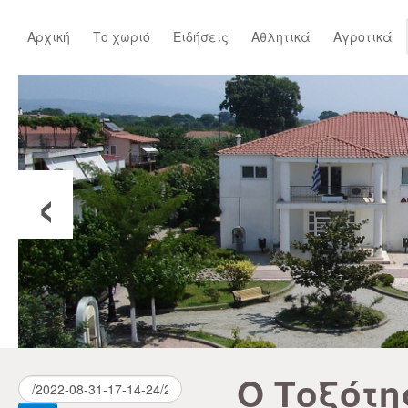
Αρχική
Το χωριό
Ειδήσεις
Αθλητικά
Αγροτικά
‹
Ο Τοξότη