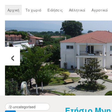
Αρχική
Το χωριό
Ειδήσεις
Αθλητικά
Αγροτικά
‹
Ετήσιο Μν