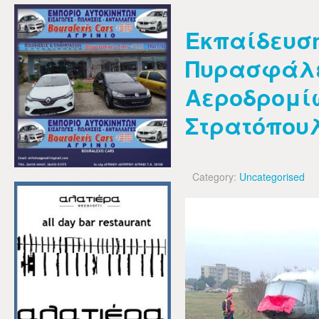
Εκπαίδευση
Πυρασφάλ
Αεροδρομίω
Στρατόπου
Category:
Uncategorised