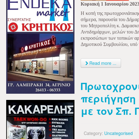
Κυριακή 1 Ιανουαρίου 202
Η κοπή της πρωτοχρονιάτικη
σήμερα, παρουσία του Δήμαρ
του Μητροπολίτη κ. Δαμασκη
Αντιδημάρχων, μελών του Δη
εκπροσώπων των τοπικών αρ
Δημοτικού Συμβουλίου,
υπό 
Read more ...
Πρωτοχρον
περιήγηση
με τον Σπ.
Category:
Uncategorised