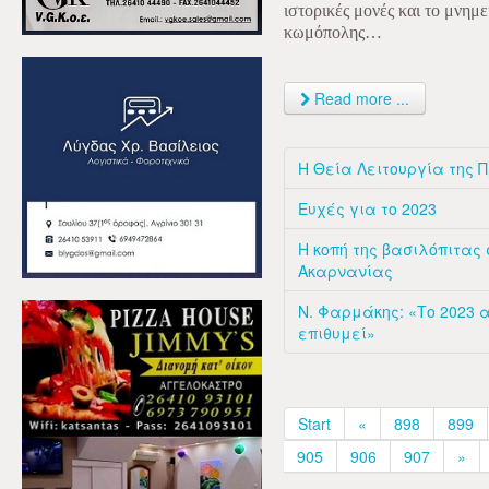
ιστορικές μονές και το μνημ
κωμόπολης…
Read more ...
Η Θεία Λειτουργία της 
Ευχές για το 2023
Η κοπή της βασιλόπιτας
Ακαρνανίας
Ν. Φαρμάκης: «Το 2023 α
επιθυμεί»
Start
«
898
899
905
906
907
»