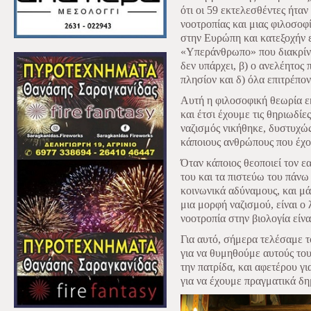
ότι οι 59 εκτελεσθέντες ήτα
νοοτροπίας και μιας φιλοσοφ
στην Ευρώπη και κατεξοχήν 
«Υπεράνθρωπο» που διακρίνε
δεν υπάρχει, β) o ανελέητος 
πλησίον και δ) όλα επιτρέπον
Αυτή η φιλοσοφική θεωρία ε
και έτσι έχουμε τις θηριωδίε
ναζισμός νικήθηκε, δυστυχώς
κάποιους ανθρώπους που έχο
Όταν κάποιος θεοποιεί τον εα
του και τα πιστεύω του πάνω 
κοινωνικά αδύναμους, και μάλ
μια μορφή ναζισμού, είναι ο
νοοτροπία στην βιολογία είνα
Για αυτό, σήμερα τελέσαμε 
για να θυμηθούμε αυτούς του
την πατρίδα, και αφετέρου γ
για να έχουμε πραγματικά δη