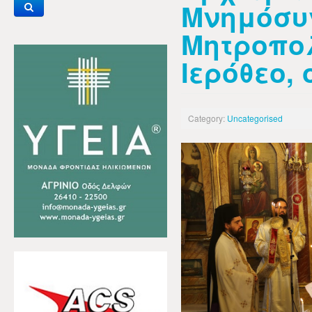
Μνημόσυ
Μητροπολ
Ιερόθεο,
Category:
Uncategorised