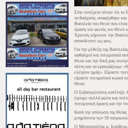
Στην συνέχεια τόνισε ότι το
τα θαύματα, αναφέρθηκε και 
Βασιλεία του Θεού που είναι 
όραση του φωτός του Θεού κ
Χριστός κήρυσσε την Βασιλεί
αποκάλυπτε ως φως.
Για την μέθεξη της Βασιλεία
οφθαλμοί και πνευματικά αυτ
Θεού και την δική μας συνέργ
πίστη και να κραυγάζουμε «Κ
ελέησον ημάς». Είμαστε πνευ
είμαστε πνευματικά κωφοί κ
Θεού.
Ο Σεβασμιώτατος κατέληξε λ
έχουμε πολλά φώτα και πολλ
πνευματική όραση και την πν
Κατά την απόλυση της Θείας 
μνημόσυνα των 59 πατριωτών 
Ο Μητροπολίτης κ. Ιερόθεος,