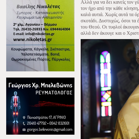
Αλλά για να δει κανείς τον 
τον ήχο από την κάθε κίνηση
καλά αυτιά. Χωρίς αυτά τα ό
σκοτάδι. Δυστυχώς, όσοι τα
του Θεού. Οι τυφλοί άκουγαν
αλλά δεν άκουγε και ο Χριστ