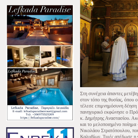
Στη συνέχεια άπαντες μετέβ
στον τόπο της θυσίας, όπου 
τέλεσε επιμνημόσυνη δέηση κ
πανηγυρικό εκφώνησε ο Πρό
κ. Δημήτρης Αναστασίου. Α
και το μελοποιημένο ποίημα
Νικολάου Στρατόπουλου, πο
Καλυβίων. Τιμές απέδωσε η 