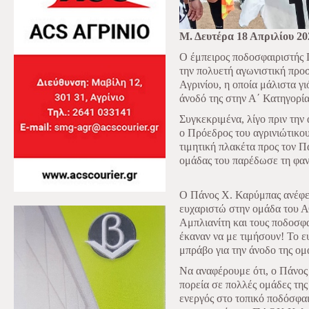
Μ. Δευτέρα 18 Απριλίου 20
Ο έμπειρος ποδοσφαιριστής 
την πολυετή αγωνιστική προ
Αγρινίου, η οποία μάλιστα γ
άνοδό της στην Α΄ Κατηγορία
Συγκεκριμένα, λίγο πριν τη
ο Πρόεδρος του αγρινιώτικο
τιμητική πλακέτα προς τον Π
ομάδας του παρέδωσε τη φαν
Ο Πάνος Χ. Καρύμπας ανέφερ
ευχαριστώ στην ομάδα του Α
Αμπλιανίτη και τους ποδοσφα
έκαναν να με τιμήσουν! Το ε
μπράβο για την άνοδο της ομ
Να αναφέρουμε ότι, ο Πάνος
πορεία σε πολλές ομάδες τη
ενεργός στο τοπικό ποδόσφα