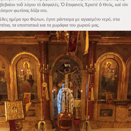
ἐ
βεβαίου το
ῦ
λόγου τό
ἀ
σφαλές.
Ὁ
ἐ
πιφανείς Χριστέ
ὁ
Θεός, καί τόν
κόσμον φωτίσας δόξα σοι.
Χθες ημέρα προ Φώτων, έγινε ράντισμα με αγιασμένο νερό, στα
σπίτια, τα υποστατικά και τα χωράφια του χωριού μας.