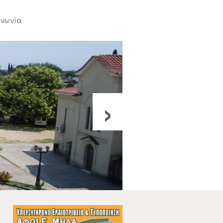
ινωνία
›