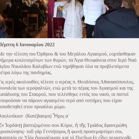
Πέμπτη 6 Ιανουαρίου 2022
Με την τέλεση του Όρθρου & του Μεγάλου Αγιασμού, εορτάσθηκαν
σήμερα κεκλεισμένων των θυρών, τα Άγια Θεοφάνεια στον Ιερό Ναό
Αγίου Νικολάου Καλυβίων ενώ τηρήθηκαν όλα τα προβλεπόμενα
μέτρα λόγω της πανδημίας.
Τις ιερές ακολουθίες τέλεσε ο ιερέας π. Θεοδόσιος Αθανασόπουλος,
συνοδεία των ιεροψαλτών, ενώ μετά το πέρας του Αγιασμού και της
κατάδυσης του Σταυρού, που τελέσθηκε εντός του ναού, οι πιστοί
μπορούσαν να πάρουν αγιασμένο νερό από νιπτήρες που είχαν
τοποθετηθεί στον προαύλιο χώρο.
Ἀ
πολυτ
ί
κιον
(Κατέβασμα)
Ἦ
χος α΄
Ἐ
ν
Ἰ
ορδάν
ῃ
βαπτιζομένου σου Κύριε,
ἡ
τ
ῆ
ς Τριάδος
ἐ
φανερώθη
προσκύνησις· το
ῦ
γάρ Γεννήτορος
ἡ
φωνή προσεμαρτύρει σοι,
ἀ
γαπητόν σε Υ
ἱ
όν
ὀ
νομάζουσα· καί τό Πνε
ῦ
μα
ἐ
ν ε
ἴ
δει περιστερ
ᾶ
ς,