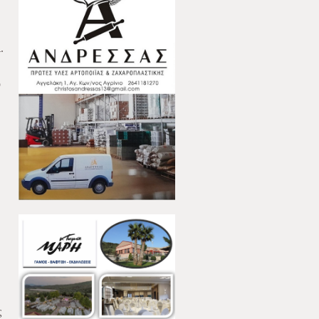
.
ο
ς