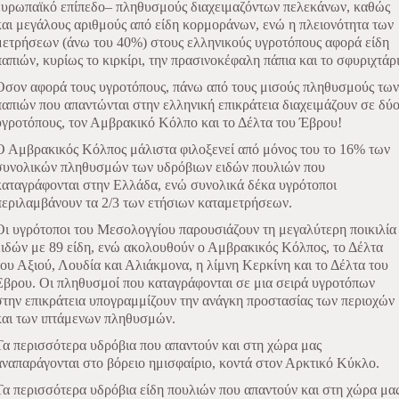
ευρωπαϊκό επίπεδο– πληθυσμούς διαχειμαζόντων πελεκάνων, καθώς
και μεγάλους αριθμούς από είδη κορμοράνων, ενώ η πλειονότητα των
μετρήσεων (άνω του 40%) στους ελληνικούς υγροτόπους αφορά είδη
παπιών, κυρίως το κιρκίρι, την πρασινοκέφαλη πάπια και το σφυριχτάρι
Όσον αφορά τους υγροτόπους, πάνω από τους μισούς πληθυσμούς των
παπιών που απαντώνται στην ελληνική επικράτεια διαχειμάζουν σε δύ
υγροτόπους, τον Αμβρακικό Κόλπο και το Δέλτα του Έβρου!
Ο Αμβρακικός Κόλπος μάλιστα φιλοξενεί από μόνος του το 16% των
συνολικών πληθυσμών των υδρόβιων ειδών πουλιών που
καταγράφονται στην Ελλάδα, ενώ συνολικά δέκα υγρότοποι
περιλαμβάνουν τα 2/3 των ετήσιων καταμετρήσεων.
Οι υγρότοποι του Μεσολογγίου παρουσιάζουν τη μεγαλύτερη ποικιλία
ειδών με 89 είδη, ενώ ακολουθούν ο Αμβρακικός Κόλπος, το Δέλτα
του Αξιού, Λουδία και Αλιάκμονα, η λίμνη Κερκίνη και το Δέλτα του
Εβρου. Οι πληθυσμοί που καταγράφονται σε μια σειρά υγροτόπων
στην επικράτεια υπογραμμίζουν την ανάγκη προστασίας των περιοχών
και των ιπτάμενων πληθυσμών.
Τα περισσότερα υδρόβια που απαντούν και στη χώρα μας
αναπαράγονται στο βόρειο ημισφαίριο, κοντά στον Αρκτικό Κύκλο.
Τα περισσότερα υδρόβια είδη πουλιών που απαντούν και στη χώρα μα