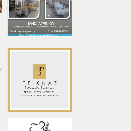
ν
ύ
ε