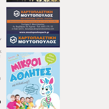
ν
ς
α
ή