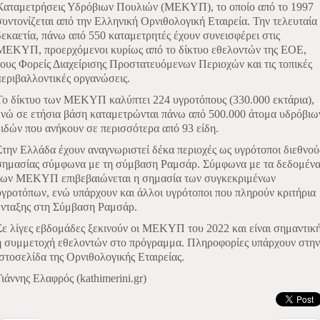
Καταμετρήσεις Υδρόβιων Πουλιών (ΜΕΚΥΠ), το οποίο από το 1997
συντονίζεται από την Ελληνική Ορνιθολογική Εταιρεία. Την τελευταία
δεκαετία, πάνω από 550 καταμετρητές έχουν συνεισφέρει στις
ΜΕΚΥΠ, προερχόμενοι κυρίως από το δίκτυο εθελοντών της ΕΟΕ,
τους Φορείς Διαχείρισης Προστατευόμενων Περιοχών και τις τοπικές
περιβαλλοντικές οργανώσεις.
Το δίκτυο των ΜΕΚΥΠ καλύπτει 224 υγροτόπους (330.000 εκτάρια),
ενώ σε ετήσια βάση καταμετρώνται πάνω από 500.000 άτομα υδρόβιω
ειδών που ανήκουν σε περισσότερα από 93 είδη.
Στην Ελλάδα έχουν αναγνωριστεί δέκα περιοχές ως υγρότοποι διεθνού
σημασίας σύμφωνα με τη σύμβαση Ραμσάρ. Σύμφωνα με τα δεδομέν
των ΜΕΚΥΠ επιβεβαιώνεται η σημασία των συγκεκριμένων
υγροτόπων, ενώ υπάρχουν και άλλοι υγρότοποι που πληρούν κριτήρια
ένταξης στη Σύμβαση Ραμσάρ.
Σε λίγες εβδομάδες ξεκινούν οι ΜΕΚΥΠ του 2022 και είναι σημαντικ
η συμμετοχή εθελοντών στο πρόγραμμα. Πληροφορίες υπάρχουν στην
ιστοσελίδα της Ορνιθολογικής Εταιρείας.
Γιάννης Ελαφρός (kathimerini.gr)