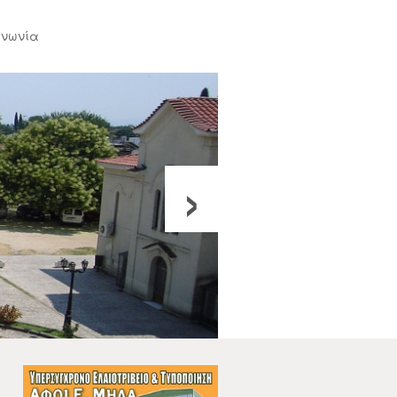
ινωνία
›