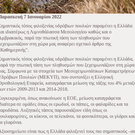
Παρασκευή 7 Ιανουαρίου 2022
Σημαντικός τόπος φιλοξενίας υδρόβιων πουλιών παραμένει η Ελλάδα
και ιδιαιτέρως η Λιμνοθάλασσα Μεσολογγίου καθώς και ο
Αμβρακικός, παρά την πτωτική τάση των πληθυσμών που
ξεχειμωνιάζουν στη χώρα μας αναφέρει σχετικό άρθρο της
"Καθημερινής".
Σημαντικός τόπος φιλοξενίας υδρόβιων πουλιών παραμένει η Ελλάδα,
παρά την πτωτική τάση των πληθυσμών που ξεχειμωνιάζουν στη χώρα
μας. Σύμφωνα με τα στοιχεία των Μεσοχειμωνιάτικων Καταμετρήσεω
Υδρόβιων Πουλιών (ΜΕΚΥΠ), που συντονίζει η Ελληνική
Ορνιθολογική Εταιρεία, καταγράφεται μείωση της τάξης του 4% μεταξ
των ετών 2009-2013 και 2014-2018.
Συγκεκριμένα, όπως ανακοίνωσε η ΕΟΕ, μείωση καταγράφεται
ιδιαίτερα σε ομάδες όπως οι ερωδιοί, οι πάπιες, οι φαλαρίδες και τα
παρυδάτια. Αυξητικές τάσεις παρουσιάζουν είδη όπως οι
χουλιαρομύτες, οι κύκνοι, οι πελεκάνοι, τα φοινικόπτερα, οι γλάροι και
τα γλαρόνια.
Αξιοσημείωτο είναι πως η Ελλάδα φιλοξενεί τους πιο σημαντικούς –σ