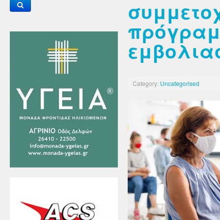
συμμετο
πρόγρα
εμβολια
Category:
Uncategorised